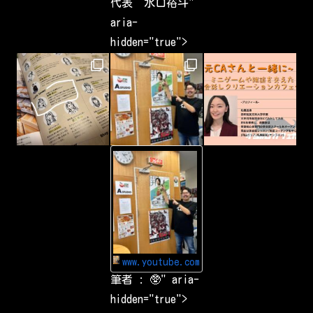
代表 水口裕斗"
a
v
aria-
e
b
hidden="true">
e
e
n
c
a
p
t
u
r
i
n
g
-
&
Y
s
o
h
u
a
T
r
u
i
b
n
e
g
Y
a
o
r
u
o
www.youtube.com
T
u
u
筆者 : 🥸" aria-
n
b
d
e
hidden="true">
t
で
h