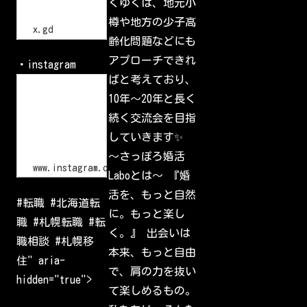
くゆくは、地元小
/
交
流
/
樽や地方の少子高
会
x
x.gd
.
齢化問題などにも
g
d
アプローチできれ
・instagram
/
p
ばと考えており、
L
G
o
10年〜20年と長く
l
g
I
i
続く交流会を目指
d
n
•
していきます✨
I
n
〜さっぽろ婚活
s
www.instagram.com
Laboとは〜 『婚
t
a
活を、もっと自然
g
#転職 #北海道転
r
に。もっと楽し
a
職 #札幌転職 #転
m
く。』 出会いは
W
職相談 #札幌移
e
本来、もっと自由
l
住" aria-
c
で、肩の力を抜い
o
hidden="true">
m
て楽しめるもの。
e
b