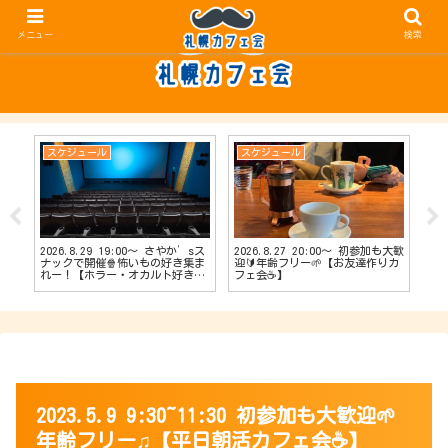
メニュー
検索
スケジュール
スケジュール
ス
2026.8.29 19:00〜 さやか’sス
2026.8.27 20:00〜 初参加も大歓
20
【占
ナックで開催🍿怖いもの好き集ま
迎🔰年齢フリー🌱【お友達作りカ
ナッ
会
れー！【ホラー・オカルト好きカ
フェ会☕️】
達作
フェ会👻】
2023.5.9 9:30~11:30 初参加も大歓迎🌱
年齢フリー♫【平日朝活カフェ会☕】