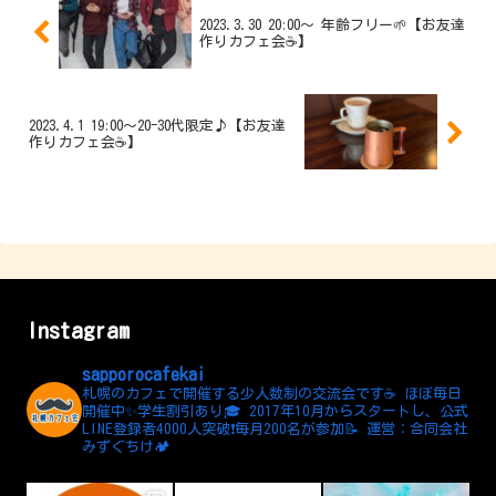
2023.3.30 20:00〜 年齢フリー🌱【お友達
作りカフェ会☕️】
2023.4.1 19:00〜20-30代限定♪【お友達
作りカフェ会☕️】
Instagram
sapporocafekai
札幌のカフェで開催する少人数制の交流会です☕️
ほぼ毎日
開催中✨学生割引あり🎓
2017年10月からスタートし、公式
LINE登録者4000人突破❗️毎月200名が参加📝
運営：合同会社
みずぐちけ🏕️