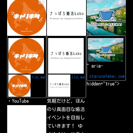
L
A
小
I
d
樽
N
d
カ
E
L
フ
I
ェ
N
会
" aria-
E
|
f
小
r
樽
otarucafekai.com
lin.ee
lin.ee
i
で
hidden="true">
e
一
n
番
d
の
交
・YouTube
気軽だけど、ほん
流
会
h
のり真面目な婚活
小
t
樽
イベントを目指し
t
で
p
一
ていきます！ ゆ
s
番
:
の