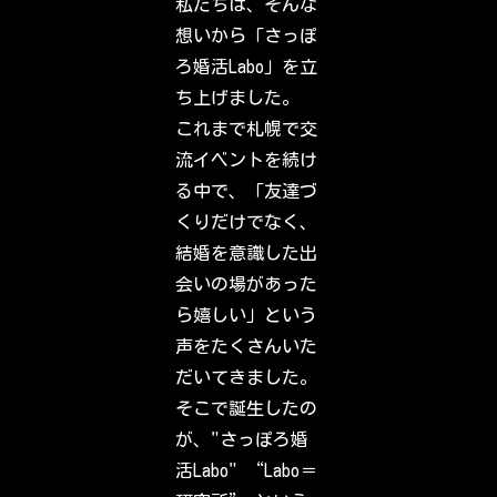
私たちは、そんな
a
c
想いから「さっぽ
k
t
ろ婚活Labo」を立
o
I
ち上げました。
n
s
これまで札幌で交
t
a
流イベントを続け
g
r
る中で、「友達づ
a
m
くりだけでなく、
.
S
結婚を意識した出
i
g
会いの場があった
n
i
ら嬉しい」という
n
t
声をたくさんいた
o
c
だいてきました。
h
e
そこで誕生したの
c
k
が、"さっぽろ婚
o
u
活Labo" “Labo＝
t
w