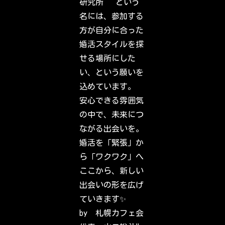
研究所” という
h
a
名には、参加する
t
y
方が自分に合った
o
u
婚活スタイルを探
r
f
せる場所にした
r
i
い、という願いを
e
n
込めています。
d
s
安心できる雰囲気
,
f
の中で、未来につ
a
m
ながる出会いを。
i
l
婚活を「緊張」か
y
&
ら「ワクワク」へ
i
n
ここから、新しい
t
e
出会いの形を広げ
r
e
ていきます✨
s
t
by 札幌カフェ会
s
h