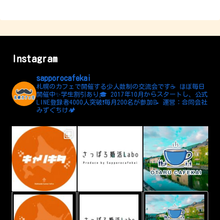
Instagram
sapporocafekai
札幌のカフェで開催する少人数制の交流会です☕️
ほぼ毎日
開催中✨学生割引あり🎓
2017年10月からスタートし、公式
LINE登録者4000人突破❗️毎月200名が参加📝
運営：合同会社
みずぐちけ🏕️
L
A
小
I
d
樽
N
d
カ
E
L
フ