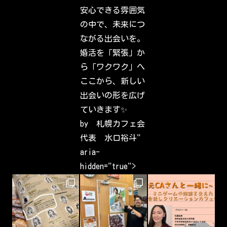
s
安心できる雰囲気
,
f
の中で、未来につ
a
m
ながる出会いを。
i
l
婚活を「緊張」か
y
&
ら「ワクワク」へ
i
n
ここから、新しい
t
e
出会いの形を広げ
r
e
ていきます✨
s
t
by 札幌カフェ会
s
h
代表 水口裕斗"
a
v
aria-
e
b
hidden="true">
e
e
n
c
a
p
t
u
r