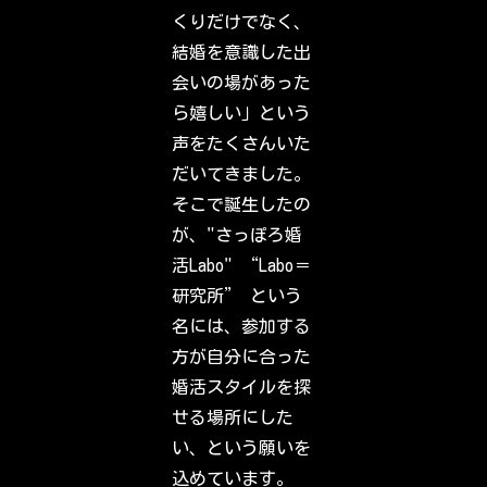
m
くりだけでなく、
.
S
結婚を意識した出
i
g
会いの場があった
n
i
ら嬉しい」という
n
t
声をたくさんいた
o
c
だいてきました。
h
e
そこで誕生したの
c
k
が、"さっぽろ婚
o
u
活Labo" “Labo＝
t
w
研究所” という
h
a
名には、参加する
t
y
方が自分に合った
o
u
婚活スタイルを探
r
f
せる場所にした
r
i
い、という願いを
e
n
込めています。
d