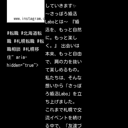
n
•
していきます✨
I
n
〜さっぽろ婚活
s
www.instagram.com
Laboとは〜 『婚
t
a
活を、もっと自然
g
#転職 #北海道転
r
に。もっと楽し
a
職 #札幌転職 #転
m
く。』 出会いは
W
職相談 #札幌移
e
本来、もっと自由
l
住" aria-
c
で、肩の力を抜い
o
hidden="true">
m
て楽しめるもの。
e
b
私たちは、そんな
a
c
想いから「さっぽ
k
t
ろ婚活Labo」を立
o
I
ち上げました。
n
s
これまで札幌で交
t
a
流イベントを続け
g
r
る中で、「友達づ
a