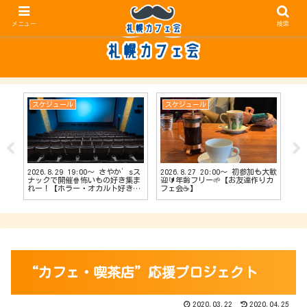
メニュー
検索
スケジュール
スケジュール
ス
2026.8.29 19:00〜 さやか’sス
2026.8.27 20:00〜 初参加も大歓
20
【占
ナックで開催🍿怖いもの好き集ま
迎🔰年齢フリー🌱【お友達作りカ
ナッ
会
れー！【ホラー・オカルト好きカ
フェ会☕️】
達作
フェ会👻】
“カフェ・喫茶店”応援プロジェクト
2020.03.22
2020.04.25