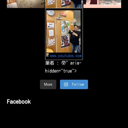
i
n
g
-
&
Y
s
o
h
u
a
T
r
u
i
b
n
e
g
Y
a
o
r
u
o
www.youtube.com
T
u
u
筆者 : 🥸" aria-
n
b
d
e
hidden="true">
t
で
h
お
e
気
w
More
Follow
に
o
入
r
り
l
の
d
Facebook
動
.
画
や
音
楽
を
楽