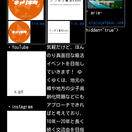
I
ェ
N
会
" aria-
E
|
f
小
r
樽
otarucafekai.com
lin.ee
lin.ee
i
で
hidden="true">
e
一
n
番
d
の
交
・YouTube
気軽だけど、ほん
流
会
h
のり真面目な婚活
小
t
樽
イベントを目指し
t
で
p
一
ていきます！ ゆ
s
番
:
の
くゆくは、地元小
/
交
流
/
樽や地方の少子高
会
x
x.gd
.
齢化問題などにも
g
d
アプローチできれ
・instagram
/
p
ばと考えており、
L
G
o
10年〜20年と長く
l
g
I
i
続く交流会を目指
d