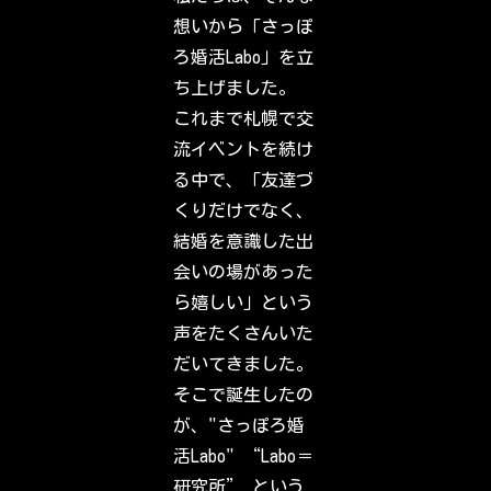
a
c
想いから「さっぽ
k
t
ろ婚活Labo」を立
o
I
ち上げました。
n
s
これまで札幌で交
t
a
流イベントを続け
g
r
る中で、「友達づ
a
m
くりだけでなく、
.
S
結婚を意識した出
i
g
会いの場があった
n
i
ら嬉しい」という
n
t
声をたくさんいた
o
c
だいてきました。
h
e
そこで誕生したの
c
k
が、"さっぽろ婚
o
u
活Labo" “Labo＝
t
w
研究所” という