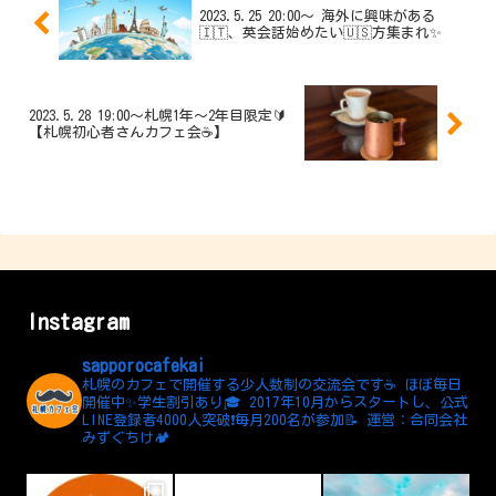
2023.5.25 20:00〜 海外に興味がある
🇮🇹、英会話始めたい🇺🇸方集まれ✨
2023.5.28 19:00〜札幌1年〜2年目限定🔰
【札幌初心者さんカフェ会☕️】
Instagram
sapporocafekai
札幌のカフェで開催する少人数制の交流会です☕️
ほぼ毎日
開催中✨学生割引あり🎓
2017年10月からスタートし、公式
LINE登録者4000人突破❗️毎月200名が参加📝
運営：合同会社
みずぐちけ🏕️