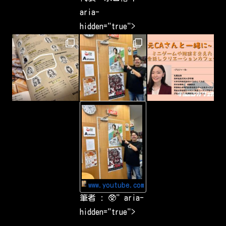
a
v
aria-
e
b
hidden="true">
e
e
n
c
a
p
t
u
r
i
n
g
-
&
Y
s
o
h
u
a
T
r
u
i
b
n
e
g
Y
a
o
r
u
o
www.youtube.com
T
u
u
筆者 : 🥸" aria-
n
b
d
e
hidden="true">
t
で
h
お