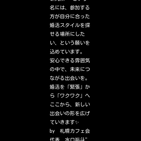
h
a
名には、参加する
t
y
方が自分に合った
o
u
婚活スタイルを探
r
f
せる場所にした
r
i
い、という願いを
e
n
込めています。
d
s
安心できる雰囲気
,
f
の中で、未来につ
a
m
ながる出会いを。
i
l
婚活を「緊張」か
y
&
ら「ワクワク」へ
i
n
ここから、新しい
t
e
出会いの形を広げ
r
e
ていきます✨
s
t
by 札幌カフェ会
s
h
代表 水口裕斗"