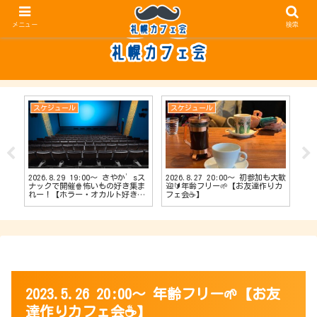
メニュー
検索
スケジュール
スケジュール
ス
2026.8.29 19:00〜 さやか’sス
2026.8.27 20:00〜 初参加も大歓
20
【占
ナックで開催🍿怖いもの好き集ま
迎🔰年齢フリー🌱【お友達作りカ
ナッ
会
れー！【ホラー・オカルト好きカ
フェ会☕️】
達作
フェ会👻】
2023.5.26 20:00〜 年齢フリー🌱【お友
達作りカフェ会☕️】