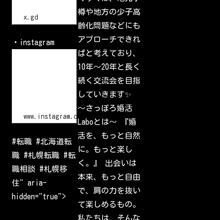
/
交
流
/
樽や地方の少子高
会
x
x.gd
.
齢化問題などにも
g
d
アプローチできれ
・instagram
/
p
ばと考えており、
L
G
o
10年〜20年と長く
l
g
I
i
続く交流会を目指
d
n
•
していきます✨
I
n
〜さっぽろ婚活
s
www.instagram.com
Laboとは〜 『婚
t
a
活を、もっと自然
g
#転職 #北海道転
r
に。もっと楽し
a
職 #札幌転職 #転
m
く。』 出会いは
W
職相談 #札幌移
e
本来、もっと自由
l
住" aria-
c
で、肩の力を抜い
o
hidden="true">
m
て楽しめるもの。
e
b
私たちは、そんな