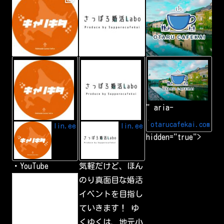
L
A
小
I
d
樽
N
d
カ
E
L
フ
I
ェ
N
会
" aria-
E
|
f
小
r
樽
otarucafekai.com
lin.ee
lin.ee
i
で
hidden="true">
e
一
n
番
d
の
交
・YouTube
気軽だけど、ほん
流
会
h
のり真面目な婚活
小
t
樽
イベントを目指し
t
で
p
一
ていきます！ ゆ
s
番
:
の
くゆくは、地元小