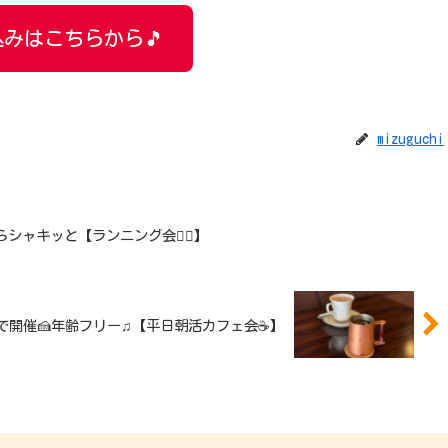
みはこちらから🎵
mizuguchi
 朝からシャキッと【ランニング会🏃‍♂️】
deごはんで開催🍰年齢フリー♫【平日朝活カフェ会☕】