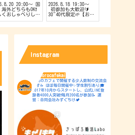
26.8.20 20:00〜 国
2026.8.18 19:30〜
2026.8.17 1
海外どちらもOK❗️
初参加も大歓迎🔰
やか’sスナ
しくおしゃべりしよ
30~40代限定🌱【お友
催🍿20代限
【旅行好きの会✈️】
達作りカフェ会☕️】
作りカフェ会☕
Instagram
sapporocafekai
札幌のカフェで開催する少人数制の交流会
です☕️
ほぼ毎日開催中✨学生割引あり🎓
2017年10月からスタートし、公式LINE登
録者4000人突破❗️毎月200名が参加📝
運
営：合同会社みずぐちけ🏕️