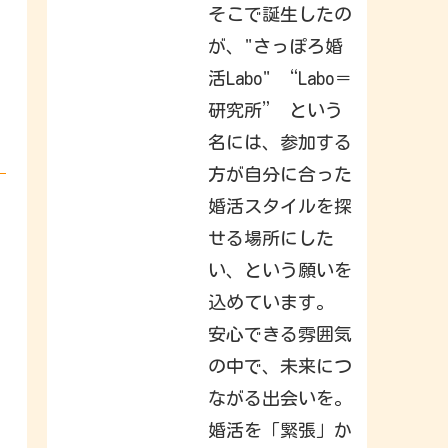
h
そこで誕生したの
a
t
が、"さっぽろ婚
y
o
活Labo" “Labo＝
u
r
f
研究所” という
r
i
名には、参加する
e
n
方が自分に合った
d
s
,
婚活スタイルを探
f
a
せる場所にした
m
i
い、という願いを
l
y
込めています。
&
i
n
安心できる雰囲気
t
e
の中で、未来につ
r
e
ながる出会いを。
s
t
s
婚活を「緊張」か
h