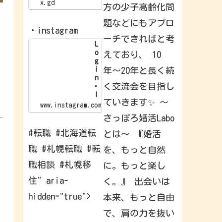
/
x.gd
方の少子高齢化問
x
.
題などにもアプロ
g
・instagram
d
ーチできればと考
/
L
p
o
えており、 10
G
g
l
i
年〜20年と長く続
I
n
d
く交流会を目指し
•
I
ていきます✨ 〜
n
www.instagram.com
s
さっぽろ婚活Labo
t
a
#転職 #北海道転
とは〜 『婚活
g
r
職 #札幌転職 #転
を、もっと自然
a
m
職相談 #札幌移
に。もっと楽し
W
e
住" aria-
く。』 出会いは
l
c
hidden="true">
本来、もっと自由
o
m
e
で、肩の力を抜い
b