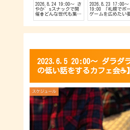
25 20:00〜
2026.8.24 19:00〜 さ
2026.8.23 17:00〜
大歓迎🔰40
やか’sスナックで開
19:00 「札幌でボ
🌱【R40お
催🍿どんな世代も集ま
ゲームを広めたい
カフェ会☕️】
れ〜📣TVゲーム好きの
会！🎱」主催 初心
カフェ会🎮
やお子さんも大歓迎
👦初めてでも楽し
🎵【5名限定のマー
ーミステリー会💁⭐
2023.6.5 20:00〜
の低い話をするカフェ会☕️
スケジュール