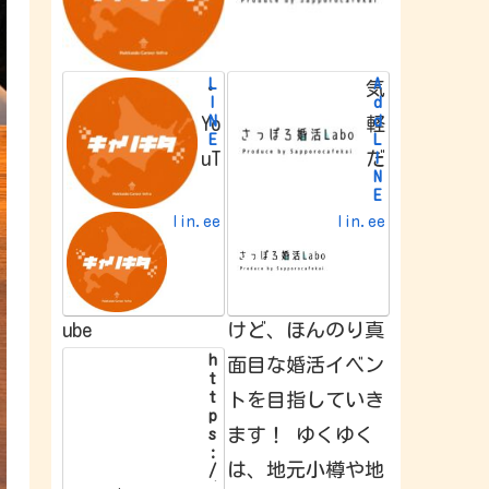
L
A
・
気
I
d
N
d
Yo
軽
E
L
uT
だ
I
N
E
f
lin.ee
lin.ee
r
i
e
n
d
ube
けど、ほんのり真
h
面目な婚活イベン
t
t
トを目指していき
p
ます！ ゆくゆく
s
:
は、地元小樽や地
/