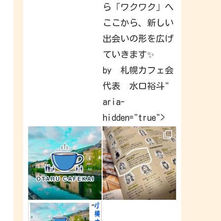
a
ら「ワクワク」へ
v
e
ここから、新しい
b
e
出会いの形を広げ
e
n
c
ていきます✨
a
p
by 札幌カフェ会
t
u
代表 水口裕斗"
r
i
n
aria-
g
&
hidden="true">
s
h
a
r
i
n
g
a
r
o
u
n
d
小
"
t
樽
h