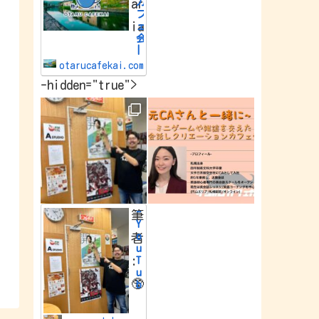
カ
ar
e
フ
w
ia
o
ェ
r
会
l
|
d
小
.
otarucafekai.com
樽
-hidden="true">
で
一
番
の
交
流
会
小
樽
で
一
番
-
筆
の
Y
交
o
者
流
u
会
:
T
u
🥸
b
e
Y
o