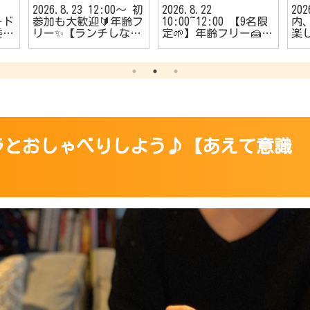
2026.8.23 12:00〜 初
2026.8.22
20
ード
参加も大歓迎🔰年齢フ
10:00~12:00 【9名限
内、
委員
リー✨【ランチしなが
定🌱】年齢フリー🍰
楽
者
らのカフェ会☕️】
【朝活カフェ会☕】
う
🔰
める
ダ
️】
 ダラダラとおしゃべりしよう♪【あえて意識
】