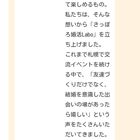
a
て楽しめるもの。
c
k
私たちは、そんな
t
o
想いから「さっぽ
I
n
s
ろ婚活Labo」を立
t
a
ち上げました。
g
r
これまで札幌で交
a
m
.
流イベントを続け
S
i
る中で、「友達づ
g
n
くりだけでなく、
i
n
結婚を意識した出
t
o
c
会いの場があった
h
e
ら嬉しい」という
c
k
声をたくさんいた
o
u
t
だいてきました。
w