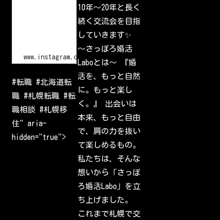
o
10年〜20年と長く
l
g
I
i
続く交流会を目指
d
n
•
していきます✨
I
n
〜さっぽろ婚活
s
www.instagram.com
Laboとは〜 『婚
t
a
活を、もっと自然
g
#転職 #北海道転
r
に。もっと楽し
a
職 #札幌転職 #転
m
く。』 出会いは
W
職相談 #札幌移
e
本来、もっと自由
l
住" aria-
c
で、肩の力を抜い
o
hidden="true">
m
て楽しめるもの。
e
b
私たちは、そんな
a
c
想いから「さっぽ
k
t
ろ婚活Labo」を立
o
I
ち上げました。
n
s
これまで札幌で交
t