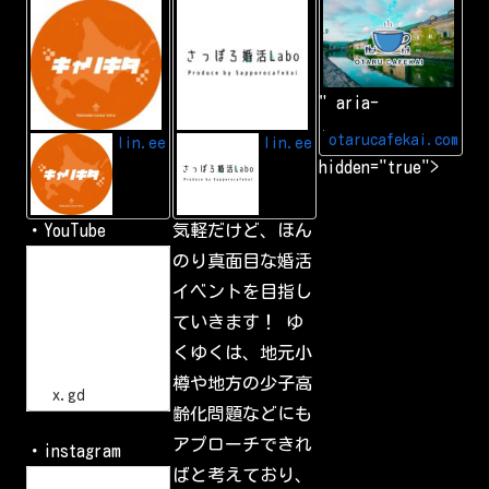
L
A
小
I
d
樽
N
d
カ
E
L
フ
I
ェ
N
会
" aria-
E
|
f
小
r
樽
otarucafekai.com
lin.ee
lin.ee
i
で
hidden="true">
e
一
n
番
d
の
交
・YouTube
気軽だけど、ほん
流
会
h
のり真面目な婚活
小
t
樽
イベントを目指し
t
で
p
一
ていきます！ ゆ
s
番
:
の
くゆくは、地元小
/
交
流
/
樽や地方の少子高
会
x
x.gd
.
齢化問題などにも
g
d
アプローチできれ
・instagram
/
p
ばと考えており、
L
G