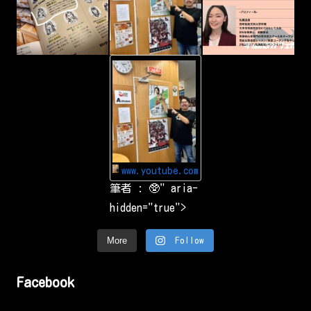
p
t
u
r
i
n
g
-
&
Y
s
o
h
u
a
T
r
u
i
b
n
e
g
Y
a
o
r
u
o
www.youtube.com
T
u
u
筆者 : 🥸" aria-
n
b
d
e
hidden="true">
t
で
h
お
e
気
w
More
Follow
に
o
入
r
り
l
の
d
Facebook
動
.
画
や