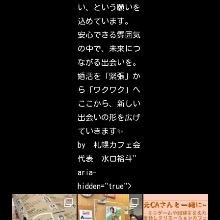
i
い、という願いを
e
n
込めています。
d
s
安心できる雰囲気
,
f
の中で、未来につ
a
m
ながる出会いを。
i
l
婚活を「緊張」か
y
&
ら「ワクワク」へ
i
n
ここから、新しい
t
e
出会いの形を広げ
r
e
ていきます✨
s
t
by 札幌カフェ会
s
h
代表 水口裕斗"
a
v
aria-
e
b
hidden="true">
e
e
n
c
a