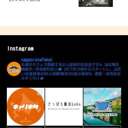
Instagram
sapporocafekai
札幌のカフェで開催する少人数制の交流会です☕️
ほぼ毎日
開催中✨学生割引あり🎓
2017年10月からスタートし、公式
LINE登録者4000人突破❗️毎月200名が参加📝
運営：合同会社
みずぐちけ🏕️