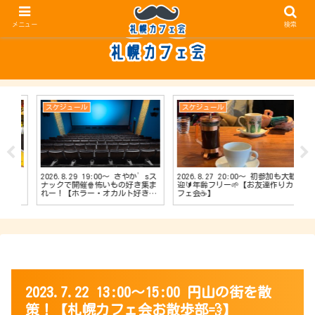
メニュー
検索
スケジュール
スケジュール
ス
2026.8.29 19:00〜 さやか’sス
2026.8.27 20:00〜 初参加も大歓
20
【占
ナックで開催🍿怖いもの好き集ま
迎🔰年齢フリー🌱【お友達作りカ
ナッ
会
れー！【ホラー・オカルト好きカ
フェ会☕️】
達作
フェ会👻】
2023.7.22 13:00～15:00 円山の街を散
策！【札幌カフェ会お散歩部💨】