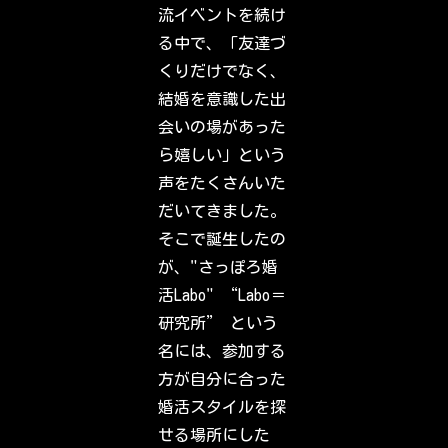
a
流イベントを続け
g
r
る中で、「友達づ
a
m
くりだけでなく、
.
S
結婚を意識した出
i
g
会いの場があった
n
i
ら嬉しい」という
n
t
声をたくさんいた
o
c
だいてきました。
h
e
そこで誕生したの
c
k
が、"さっぽろ婚
o
u
活Labo" “Labo＝
t
w
研究所” という
h
a
名には、参加する
t
y
方が自分に合った
o
u
婚活スタイルを探
r
f
せる場所にした
r