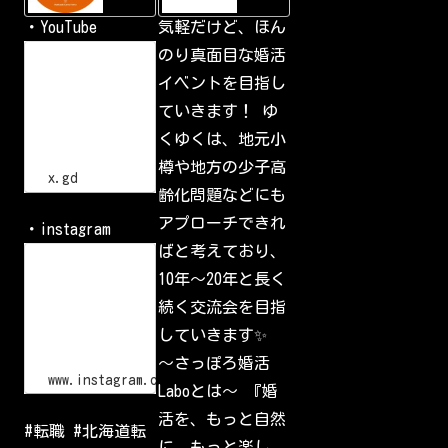
交
・YouTube
気軽だけど、ほん
流
会
h
のり真面目な婚活
小
t
樽
イベントを目指し
t
で
p
一
ていきます！ ゆ
s
番
:
の
くゆくは、地元小
/
交
流
/
樽や地方の少子高
会
x
x.gd
.
齢化問題などにも
g
d
アプローチできれ
・instagram
/
p
ばと考えており、
L
G
o
10年〜20年と長く
l
g
I
i
続く交流会を目指
d
n
•
していきます✨
I
n
〜さっぽろ婚活
s
www.instagram.com
Laboとは〜 『婚
t
a
活を、もっと自然
g
#転職 #北海道転
r
に。もっと楽し