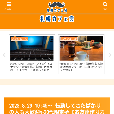
メニュー
検索
スケジュール
スケジュール
ス
2026.8.29 19:00〜 さやか’sス
2026.8.27 20:00〜 初参加も大歓
20
【占
ナックで開催🍿怖いもの好き集ま
迎🔰年齢フリー🌱【お友達作りカ
ナッ
会
れー！【ホラー・オカルト好きカ
フェ会☕️】
達作
フェ会👻】
2023.8.29 19:45〜 転勤してきたばかり
の人も大歓迎✨20代限定🌱【お友達作りカ