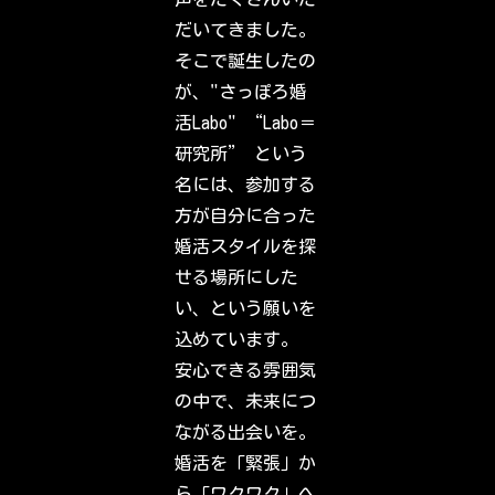
o
c
だいてきました。
h
e
そこで誕生したの
c
k
が、"さっぽろ婚
o
u
活Labo" “Labo＝
t
w
研究所” という
h
a
名には、参加する
t
y
方が自分に合った
o
u
婚活スタイルを探
r
f
せる場所にした
r
i
い、という願いを
e
n
込めています。
d
s
安心できる雰囲気
,
f
の中で、未来につ
a
m
ながる出会いを。
i
l
婚活を「緊張」か
y
&
ら「ワクワク」へ