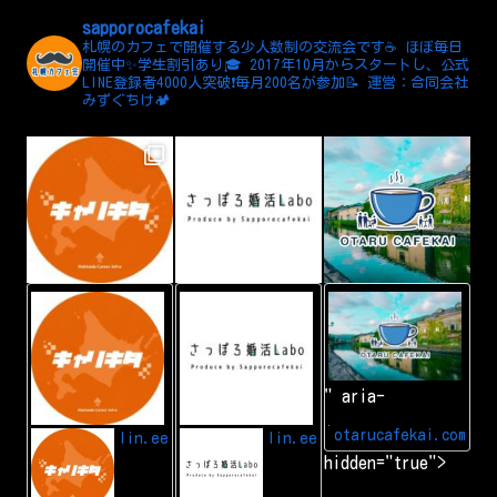
sapporocafekai
札幌のカフェで開催する少人数制の交流会です☕️
ほぼ毎日
開催中✨学生割引あり🎓
2017年10月からスタートし、公式
LINE登録者4000人突破❗️毎月200名が参加📝
運営：合同会社
みずぐちけ🏕️
L
A
小
I
d
樽
N
d
カ
E
L
フ
I
ェ
N
会
" aria-
E
|
f
小
r
樽
otarucafekai.com
lin.ee
lin.ee
i
で
hidden="true">
e
一
n
番
d
の