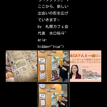
i
n
ここから、新しい
t
e
出会いの形を広げ
r
e
ていきます✨
s
t
by 札幌カフェ会
s
h
代表 水口裕斗"
a
v
aria-
e
b
hidden="true">
e
e
n
c
a
p
t
u
r
i
n
g
-
&
Y
s
o
h
u
a
T
r
u
i
b