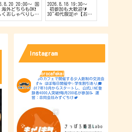
26.8.20 20:00〜 国
2026.8.18 19:30〜
2026.8.17 1
海外どちらもOK❗️
初参加も大歓迎🔰
やか’sスナ
しくおしゃべりしよ
30~40代限定🌱【お友
催🍿20代限
【旅行好きの会✈️】
達作りカフェ会☕️】
作りカフェ会☕
Instagram
sapporocafekai
札幌のカフェで開催する少人数制の交流会
です☕️
ほぼ毎日開催中✨学生割引あり🎓
2017年10月からスタートし、公式LINE登
録者4000人突破❗️毎月200名が参加📝
運
営：合同会社みずぐちけ🏕️