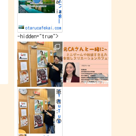
カ
ar
e
フ
w
ia
o
ェ
r
会
l
|
d
小
.
otarucafekai.com
樽
-hidden="true">
で
一
番
の
交
流
会
小
樽
で
一
番
-
筆
の
Y
交
o
者
流
u
会
:
T
u
🥸
b
e
Y
o