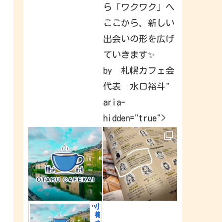
a
ら「ワクワク」へ
v
e
ここから、新しい
b
e
出会いの形を広げ
e
n
c
ていきます✨
a
p
by 札幌カフェ会
t
u
代表 水口裕斗"
r
i
n
aria-
g
&
hidden="true">
s
h
a
r
i
n
g
a
r
o
u
n
d
小
"
t
樽
h