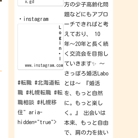
/
x.gd
方の少子高齢化問
x
.
題などにもアプロ
g
・instagram
d
ーチできればと考
/
L
p
o
えており、 10
G
g
l
i
年〜20年と長く続
I
n
d
く交流会を目指し
•
I
ていきます✨ 〜
n
www.instagram.com
s
さっぽろ婚活Labo
t
a
#転職 #北海道転
とは〜 『婚活
g
r
職 #札幌転職 #転
を、もっと自然
a
m
職相談 #札幌移
に。もっと楽し
W
e
住" aria-
く。』 出会いは
l
c
hidden="true">
本来、もっと自由
o
m
e
で、肩の力を抜い
b