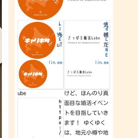
L
A
・
気
I
d
N
d
Yo
軽
E
L
uT
だ
I
N
E
f
lin.ee
lin.ee
r
i
e
n
d
ube
けど、ほんのり真
h
面目な婚活イベン
t
t
トを目指していき
p
ます！ ゆくゆく
s
:
は、地元小樽や地
/