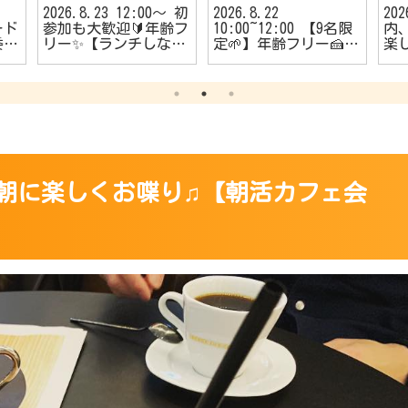
2026.8.23 12:00〜 初
2026.8.22
20
ード
参加も大歓迎🔰年齢フ
10:00~12:00 【9名限
内、
委員
リー✨【ランチしなが
定🌱】年齢フリー🍰
楽
者
らのカフェ会☕️】
【朝活カフェ会☕】
う
🔰
める
ダ
️】
土曜日の朝に楽しくお喋り♫【朝活カフェ会