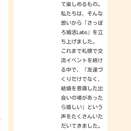
a
て楽しめるもの。
c
k
私たちは、そんな
t
o
想いから「さっぽ
I
n
s
ろ婚活Labo」を立
t
a
ち上げました。
g
r
これまで札幌で交
a
m
.
流イベントを続け
S
i
る中で、「友達づ
g
n
くりだけでなく、
i
n
結婚を意識した出
t
o
c
会いの場があった
h
e
ら嬉しい」という
c
k
声をたくさんいた
o
u
t
だいてきました。
w