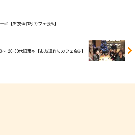
齢フリー🌱【お友達作りカフェ会☕️】
19:00〜 20-30代限定🌱【お友達作りカフェ会☕️】