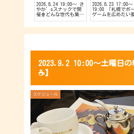
25 20:00〜
2026.8.24 19:00〜 さ
2026.8.23 17:00〜
大歓迎🔰40
やか’sスナックで開
19:00 「札幌でボ
🌱【R40お
催🍿どんな世代も集ま
ゲームを広めたい
カフェ会☕️】
れ〜📣TVゲーム好きの
会！🎱」主催 初心
カフェ会🎮
やお子さんも大歓迎
👦初めてでも楽し
🎵【5名限定のマー
ーミステリー会💁⭐
2023.9.2 10:00〜
☕】
スケジュール