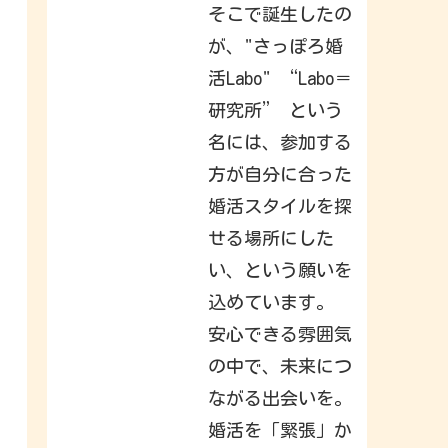
h
そこで誕生したの
a
t
が、"さっぽろ婚
y
o
活Labo" “Labo＝
u
r
f
研究所” という
r
i
名には、参加する
e
n
方が自分に合った
d
s
,
婚活スタイルを探
f
a
せる場所にした
m
i
い、という願いを
l
y
込めています。
&
i
n
安心できる雰囲気
t
e
の中で、未来につ
r
e
ながる出会いを。
s
t
s
婚活を「緊張」か
h