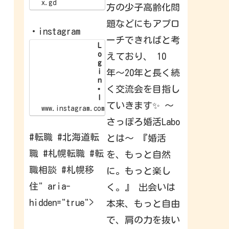
/
x.gd
方の少子高齢化問
x
.
題などにもアプロ
g
・instagram
d
ーチできればと考
/
L
p
o
えており、 10
G
g
l
i
年〜20年と長く続
I
n
d
く交流会を目指し
•
I
ていきます✨ 〜
n
www.instagram.com
s
さっぽろ婚活Labo
t
a
#転職 #北海道転
とは〜 『婚活
g
r
職 #札幌転職 #転
を、もっと自然
a
m
職相談 #札幌移
に。もっと楽し
W
e
住" aria-
く。』 出会いは
l
c
hidden="true">
本来、もっと自由
o
m
e
で、肩の力を抜い
b