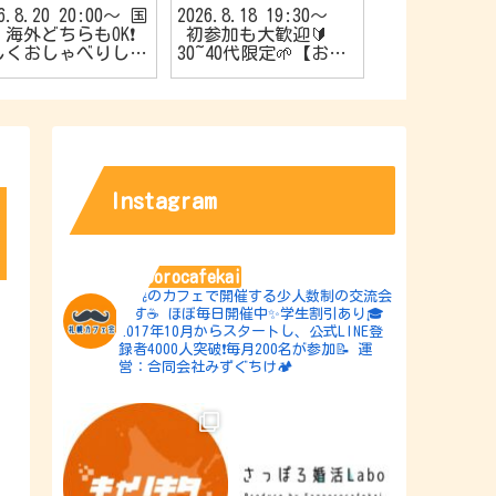
26.8.20 20:00〜 国
2026.8.18 19:30〜
2026.8.17 1
海外どちらもOK❗️
初参加も大歓迎🔰
やか’sスナ
しくおしゃべりしよ
30~40代限定🌱【お友
催🍿20代限
【旅行好きの会✈️】
達作りカフェ会☕️】
作りカフェ会☕
Instagram
sapporocafekai
札幌のカフェで開催する少人数制の交流会
です☕️
ほぼ毎日開催中✨学生割引あり🎓
2017年10月からスタートし、公式LINE登
録者4000人突破❗️毎月200名が参加📝
運
営：合同会社みずぐちけ🏕️