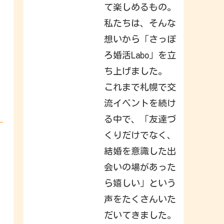
a
て楽しめるもの。
c
k
私たちは、そんな
t
o
想いから「さっぽ
I
n
s
ろ婚活Labo」を立
t
a
ち上げました。
g
r
これまで札幌で交
a
m
.
流イベントを続け
S
i
る中で、「友達づ
g
n
くりだけでなく、
i
n
結婚を意識した出
t
o
c
会いの場があった
h
e
ら嬉しい」という
c
k
声をたくさんいた
o
u
t
だいてきました。
w