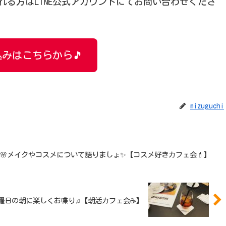
る方はLINE公式アカウントにてお問い合わせくださ
みはこちらから🎵
mizuguchi
〜女性限定🌸メイクやコスメについて語りましょ✨【コスメ好きカフェ会💄】
:00〜日曜日の朝に楽しくお喋り♫【朝活カフェ会☕】