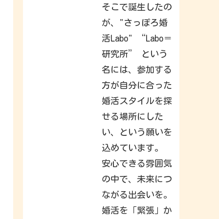
h
そこで誕生したの
a
t
が、"さっぽろ婚
y
o
活Labo" “Labo＝
u
r
f
研究所” という
r
i
名には、参加する
e
n
方が自分に合った
d
s
,
婚活スタイルを探
f
a
せる場所にした
m
i
い、という願いを
l
y
込めています。
&
i
n
安心できる雰囲気
t
e
の中で、未来につ
r
e
ながる出会いを。
s
t
s
婚活を「緊張」か
h