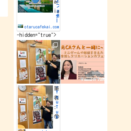
カ
ar
e
フ
w
ia
o
ェ
r
会
l
|
d
小
.
otarucafekai.com
樽
-hidden="true">
で
一
番
の
交
流
会
小
樽
で
一
番
-
筆
の
Y
交
o
者
流
u
会
:
T
u
🥸
b
e
Y
o