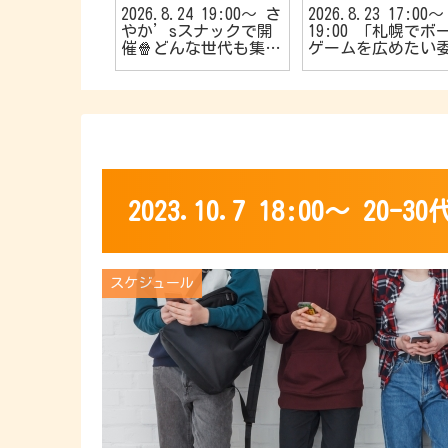
25 20:00〜
2026.8.24 19:00〜 さ
2026.8.23 17:00〜
大歓迎🔰40
やか’sスナックで開
19:00 「札幌でボ
🌱【R40お
催🍿どんな世代も集ま
ゲームを広めたい
カフェ会☕️】
れ〜📣TVゲーム好きの
会！🎱」主催 初心
カフェ会🎮
やお子さんも大歓迎
👦初めてでも楽し
🎵【5名限定のマー
ーミステリー会💁⭐
2023.10.7 18:00〜 
スケジュール