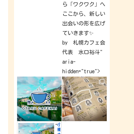
a
ら「ワクワク」へ
v
e
ここから、新しい
b
e
出会いの形を広げ
e
n
c
ていきます✨
a
p
by 札幌カフェ会
t
u
代表 水口裕斗"
r
i
n
aria-
g
&
hidden="true">
s
h
a
r
i
n
g
a
r
o
u
n
d
小
"
t
樽
h