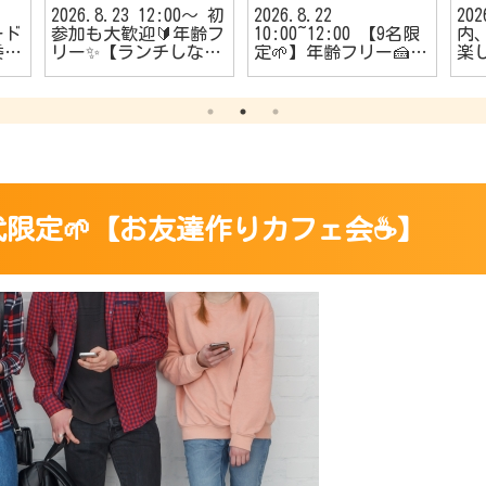
2026.8.23 12:00〜 初
2026.8.22
20
ード
参加も大歓迎🔰年齢フ
10:00~12:00 【9名限
内、
委員
リー✨【ランチしなが
定🌱】年齢フリー🍰
楽
者
らのカフェ会☕️】
【朝活カフェ会☕】
う
🔰
める
ダ
️】
20-30代限定🌱【お友達作りカフェ会☕️】