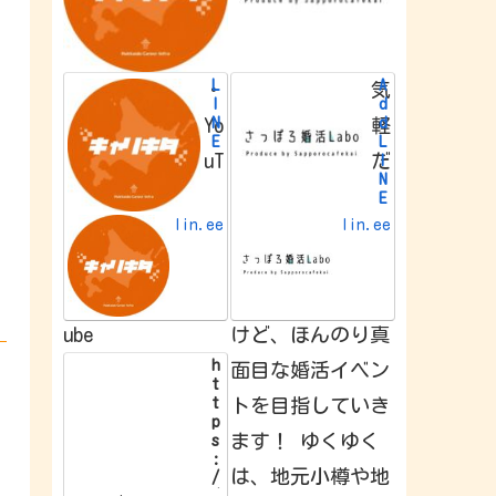
L
A
・
気
I
d
N
d
Yo
軽
E
L
uT
だ
I
N
E
f
lin.ee
lin.ee
r
i
e
n
d
ube
けど、ほんのり真
h
面目な婚活イベン
t
t
トを目指していき
p
ます！ ゆくゆく
s
:
は、地元小樽や地
/