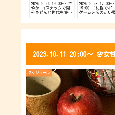
25 20:00〜
2026.8.24 19:00〜 さ
2026.8.23 17:00〜
大歓迎🔰40
やか’sスナックで開
19:00 「札幌でボ
🌱【R40お
催🍿どんな世代も集ま
ゲームを広めたい
カフェ会☕️】
れ〜📣TVゲーム好きの
会！🎱」主催 初心
カフェ会🎮
やお子さんも大歓迎
👦初めてでも楽し
🎵【5名限定のマー
ーミステリー会💁⭐
2023.10.11 20:00〜
スケジュール