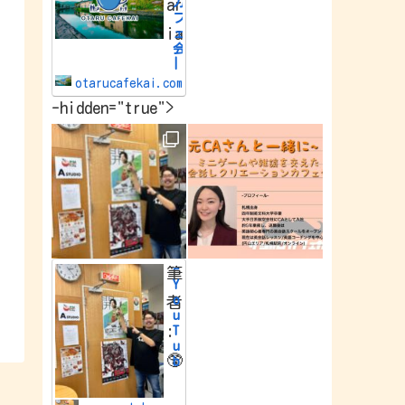
カ
ar
e
フ
w
ia
o
ェ
r
会
l
|
d
小
.
otarucafekai.com
樽
-hidden="true">
で
一
番
の
交
流
会
小
樽
で
一
番
-
筆
の
Y
交
o
者
流
u
会
:
T
u
🥸
b
e
Y
o