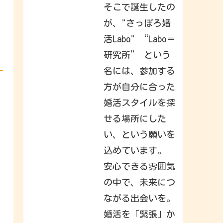
h
そこで誕生したの
a
t
が、"さっぽろ婚
y
o
活Labo" “Labo＝
u
r
f
研究所” という
r
i
名には、参加する
e
n
方が自分に合った
d
s
,
婚活スタイルを探
f
a
せる場所にした
m
i
い、という願いを
l
y
込めています。
&
i
n
安心できる雰囲気
t
e
の中で、未来につ
r
e
ながる出会いを。
s
t
s
婚活を「緊張」か
h