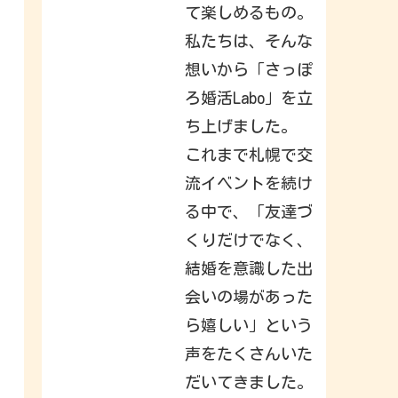
a
て楽しめるもの。
c
k
私たちは、そんな
t
o
想いから「さっぽ
I
n
s
ろ婚活Labo」を立
t
a
ち上げました。
g
r
これまで札幌で交
a
m
.
流イベントを続け
S
i
る中で、「友達づ
g
n
くりだけでなく、
i
n
結婚を意識した出
t
o
c
会いの場があった
h
e
ら嬉しい」という
c
k
声をたくさんいた
o
u
t
だいてきました。
w