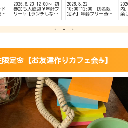
2026.8.23 12:00〜 初
2026.8.22
20
ード
参加も大歓迎🔰年齢フ
10:00~12:00 【9名限
内、
委員
リー✨【ランチしなが
定🌱】年齢フリー🍰
楽
者
らのカフェ会☕️】
【朝活カフェ会☕】
う
🔰
める
ダ
️】
 🌸女性限定🌸【お友達作りカフェ会☕️】