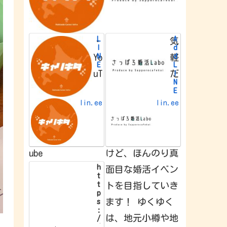
L
A
・
気
I
d
N
d
Yo
軽
E
L
uT
だ
I
N
E
f
lin.ee
lin.ee
r
i
e
n
d
ube
けど、ほんのり真
h
面目な婚活イベン
t
t
トを目指していき
p
ます！ ゆくゆく
s
:
は、地元小樽や地
/