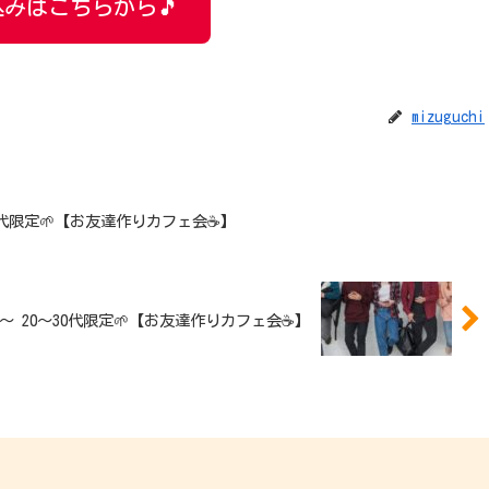
みはこちらから🎵
mizuguchi
30~40代限定🌱【お友達作りカフェ会☕️】
19:30〜 20〜30代限定🌱【お友達作りカフェ会☕️】