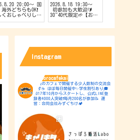
26.8.20 20:00〜 国
2026.8.18 19:30〜
2026.8.17 1
海外どちらもOK❗️
初参加も大歓迎🔰
やか’sスナ
しくおしゃべりしよ
30~40代限定🌱【お友
催🍿20代限
【旅行好きの会✈️】
達作りカフェ会☕️】
作りカフェ会☕
Instagram
sapporocafekai
札幌のカフェで開催する少人数制の交流会
です☕️
ほぼ毎日開催中✨学生割引あり🎓
2017年10月からスタートし、公式LINE登
録者4000人突破❗️毎月200名が参加📝
運
営：合同会社みずぐちけ🏕️