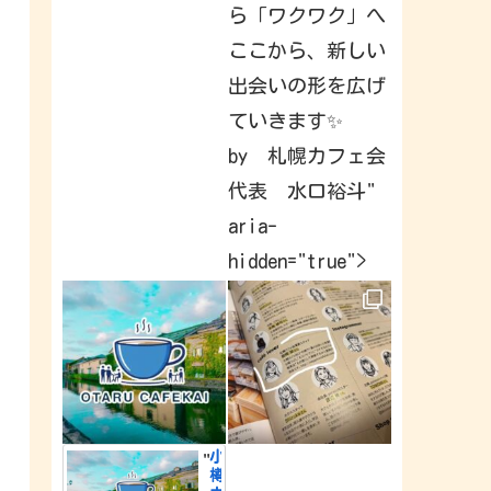
a
ら「ワクワク」へ
v
e
ここから、新しい
b
e
出会いの形を広げ
e
n
c
ていきます✨
a
p
by 札幌カフェ会
t
u
代表 水口裕斗"
r
i
n
aria-
g
&
hidden="true">
s
h
a
r
i
n
g
a
r
o
u
n
d
小
"
t
樽
h