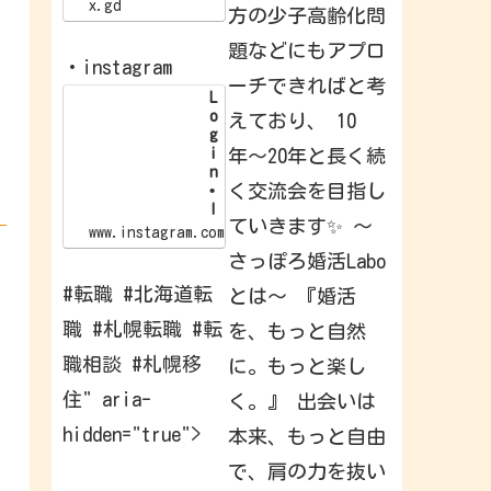
/
x.gd
方の少子高齢化問
x
.
題などにもアプロ
g
・instagram
d
ーチできればと考
/
L
p
o
えており、 10
G
g
l
i
年〜20年と長く続
I
n
d
く交流会を目指し
•
I
ていきます✨ 〜
n
www.instagram.com
s
さっぽろ婚活Labo
t
a
#転職 #北海道転
とは〜 『婚活
g
r
職 #札幌転職 #転
を、もっと自然
a
m
職相談 #札幌移
に。もっと楽し
W
e
住" aria-
く。』 出会いは
l
c
hidden="true">
本来、もっと自由
o
m
e
で、肩の力を抜い
b