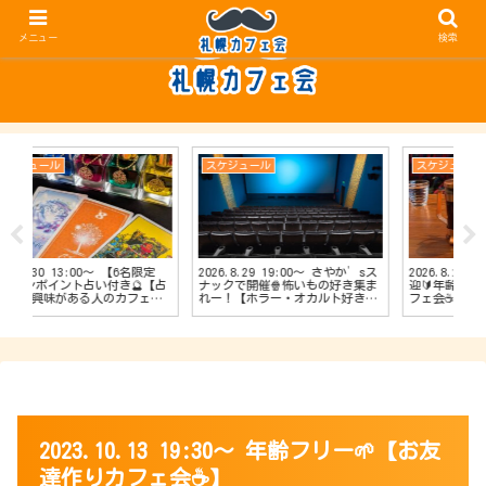
メニュー
検索
スケジュール
スケジュール
ス
2026.8.29 19:00〜 さやか’sス
2026.8.27 20:00〜 初参加も大歓
20
【占
ナックで開催🍿怖いもの好き集ま
迎🔰年齢フリー🌱【お友達作りカ
ナッ
会
れー！【ホラー・オカルト好きカ
フェ会☕️】
達作
フェ会👻】
2023.10.13 19:30〜 年齢フリー🌱【お友
達作りカフェ会☕️】