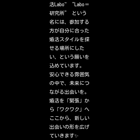
u
活Labo" “Labo＝
t
w
研究所” という
h
a
名には、参加する
t
y
方が自分に合った
o
u
婚活スタイルを探
r
f
せる場所にした
r
i
い、という願いを
e
n
込めています。
d
s
安心できる雰囲気
,
f
の中で、未来につ
a
m
ながる出会いを。
i
l
婚活を「緊張」か
y
&
ら「ワクワク」へ
i
n
ここから、新しい
t
e
出会いの形を広げ
r
e
ていきます✨
s