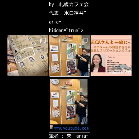
t
by 札幌カフェ会
s
h
代表 水口裕斗"
a
v
aria-
e
b
hidden="true">
e
e
n
c
a
p
t
u
r
i
n
g
-
&
Y
s
o
h
u
a
T
r
u
i
b
n
e
g
Y
a
o
r
u
o
www.youtube.com
T
u
u
筆者 : 🥸" aria-
n