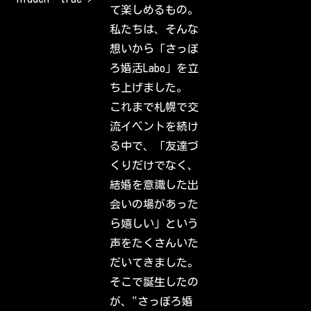
m
て楽しめるもの。
e
b
私たちは、そんな
a
c
想いから「さっぽ
k
t
ろ婚活Labo」を立
o
I
ち上げました。
n
s
これまで札幌で交
t
a
流イベントを続け
g
r
る中で、「友達づ
a
m
くりだけでなく、
.
S
結婚を意識した出
i
g
会いの場があった
n
i
ら嬉しい」という
n
t
声をたくさんいた
o
c
だいてきました。
h
e
そこで誕生したの
c
k
が、"さっぽろ婚
o