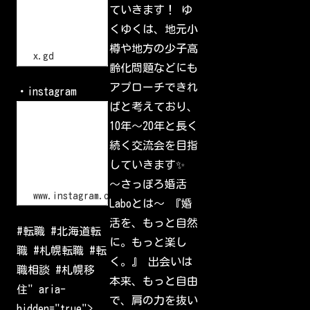
p
一
ていきます！ ゆ
s
番
:
の
くゆくは、地元小
/
交
流
/
樽や地方の少子高
会
x
x.gd
.
齢化問題などにも
g
d
アプローチできれ
・instagram
/
p
ばと考えており、
L
G
o
10年〜20年と長く
l
g
I
i
続く交流会を目指
d
n
•
していきます✨
I
n
〜さっぽろ婚活
s
www.instagram.com
Laboとは〜 『婚
t
a
活を、もっと自然
g
#転職 #北海道転
r
に。もっと楽し
a
職 #札幌転職 #転
m
く。』 出会いは
W
職相談 #札幌移
e
本来、もっと自由
l
住" aria-
c
で、肩の力を抜い
o
hidden="true">