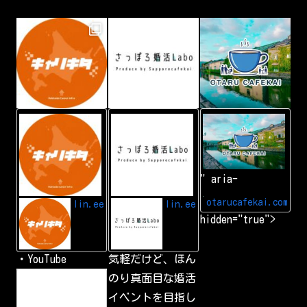
L
A
小
I
d
樽
N
d
カ
E
L
フ
I
ェ
N
会
" aria-
E
|
f
小
r
樽
otarucafekai.com
lin.ee
lin.ee
i
で
hidden="true">
e
一
n
番
d
の
交
・YouTube
気軽だけど、ほん
流
会
h
のり真面目な婚活
小
t
樽
イベントを目指し
t
で