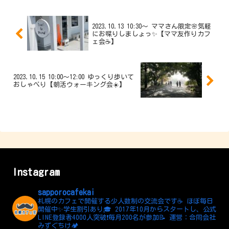
2023.10.13 10:30〜 ママさん限定🌸気軽
にお喋りしましょっ✨【ママ友作りカフ
ェ会☕️】
2023.10.15 10:00～12:00 ゆっくり歩いて
おしゃべり【朝活ウォーキング会☀️】
Instagram
sapporocafekai
札幌のカフェで開催する少人数制の交流会です☕️
ほぼ毎日
開催中✨学生割引あり🎓
2017年10月からスタートし、公式
LINE登録者4000人突破❗️毎月200名が参加📝
運営：合同会社
みずぐちけ🏕️