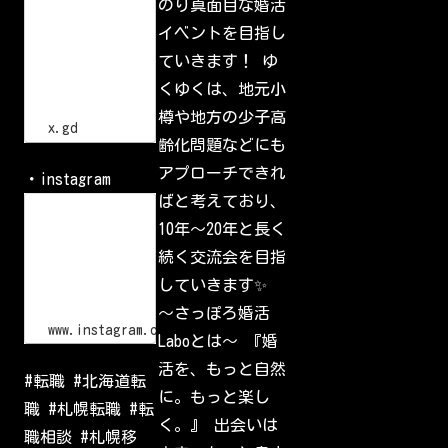
h
のり真面目な婚活
小
t
樽
イベントを目指し
t
で
p
一
ていきます！ ゆ
s
番
:
の
くゆくは、地元小
/
交
流
/
樽や地方の少子高
会
x
x.gd
.
齢化問題などにも
g
d
アプローチできれ
・instagram
/
p
ばと考えており、
L
G
o
10年〜20年と長く
l
g
I
i
続く交流会を目指
d
n
•
していきます✨
I
n
〜さっぽろ婚活
s
www.instagram.com
Laboとは〜 『婚
t
a
活を、もっと自然
g
#転職 #北海道転
r
に。もっと楽し
a
職 #札幌転職 #転
m
く。』 出会いは
W
職相談 #札幌移
e