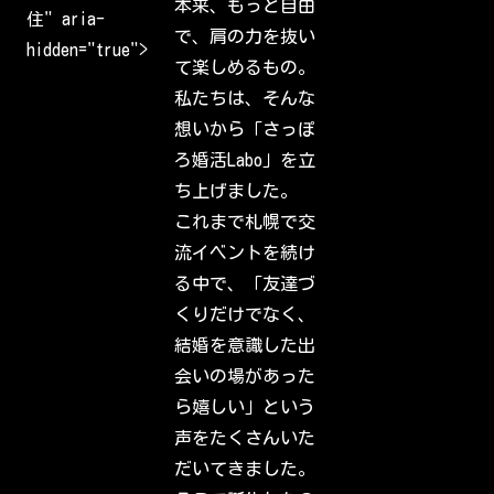
本来、もっと自由
l
住" aria-
c
で、肩の力を抜い
o
hidden="true">
m
て楽しめるもの。
e
b
私たちは、そんな
a
c
想いから「さっぽ
k
t
ろ婚活Labo」を立
o
I
ち上げました。
n
s
これまで札幌で交
t
a
流イベントを続け
g
r
る中で、「友達づ
a
m
くりだけでなく、
.
S
結婚を意識した出
i
g
会いの場があった
n
i
ら嬉しい」という
n
t
声をたくさんいた
o
c
だいてきました。
h
e