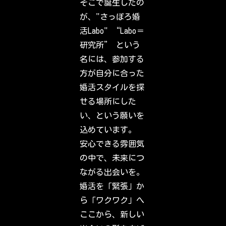
そこで誕生したの
c
k
が、"さっぽろ婚
o
u
活Labo" “Labo＝
t
w
研究所” という
h
a
名には、参加する
t
y
方が自分に合った
o
u
婚活スタイルを探
r
f
せる場所にした
r
i
い、という願いを
e
n
込めています。
d
s
安心できる雰囲気
,
f
の中で、未来につ
a
m
ながる出会いを。
i
l
婚活を「緊張」か
y
&
ら「ワクワク」へ
i
n
ここから、新しい
t
e