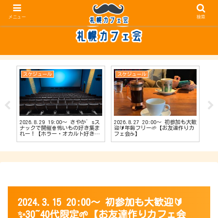
メニュー
検索
スケジュール
スケジュール
ス
2026.8.29 19:00〜 さやか’sス
2026.8.27 20:00〜 初参加も大歓
20
【占
ナックで開催🍿怖いもの好き集ま
迎🔰年齢フリー🌱【お友達作りカ
ナッ
会
れー！【ホラー・オカルト好きカ
フェ会☕️】
達作
フェ会👻】
2024.3.15 20:00〜 初参加も大歓迎🔰
✨30~40代限定🌱【お友達作りカフェ会