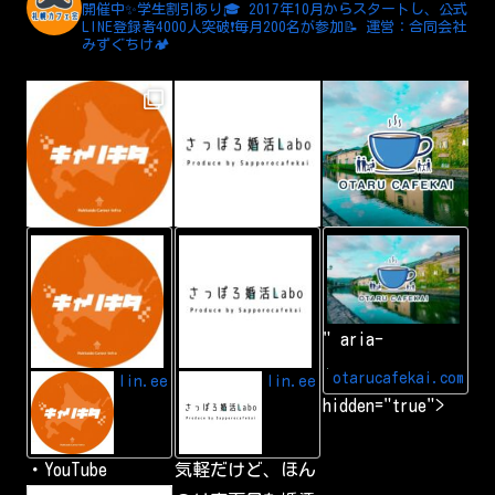
開催中✨学生割引あり🎓
2017年10月からスタートし、公式
LINE登録者4000人突破❗️毎月200名が参加📝
運営：合同会社
みずぐちけ🏕️
L
A
小
I
d
樽
N
d
カ
E
L
フ
I
ェ
N
会
" aria-
E
|
f
小
r
樽
otarucafekai.com
lin.ee
lin.ee
i
で
hidden="true">
e
一
n
番
d
の
交
・YouTube
気軽だけど、ほん
流
会