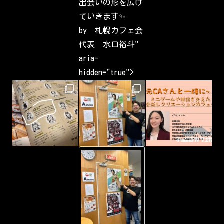
出会いの形を広げ
r
e
ていきます✨
s
t
by 札幌カフェ会
s
h
代表 水口裕斗"
a
v
aria-
e
b
hidden="true">
e
e
n
c
a
p
t
u
r
i
n
g
-
&
Y
s
o
h
u
a
T
r
u
i
b
n
e
g
Y
a
o
r