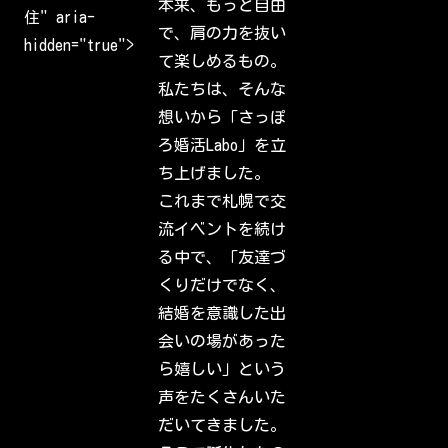
本来、もっと自由
l
住" aria-
c
で、肩の力を抜い
o
hidden="true">
m
て楽しめるもの。
e
b
私たちは、そんな
a
c
想いから「さっぽ
k
t
ろ婚活Labo」を立
o
I
ち上げました。
n
s
これまで札幌で交
t
a
流イベントを続け
g
r
る中で、「友達づ
a
m
くりだけでなく、
.
S
結婚を意識した出
i
g
会いの場があった
n
i
ら嬉しい」という
n
t
声をたくさんいた
o
c
だいてきました。
h
e