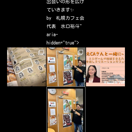
出会いの形を広げ
r
e
ていきます✨
s
t
by 札幌カフェ会
s
h
代表 水口裕斗"
a
v
aria-
e
b
hidden="true">
e
e
n
c
a
p
t
u
r
i
n
g
-
&
Y
s
o
h
u
a
T
r
u
i
b
n
e
g
Y
a
o
r