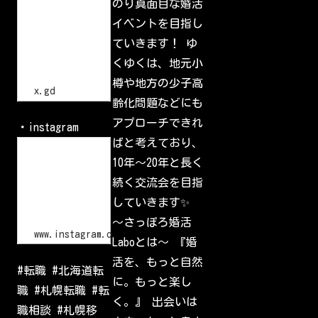
h
のり真面目な婚活
小
t
樽
イベントを目指し
t
で
p
一
ていきます！ ゆ
s
番
:
の
くゆくは、地元小
/
交
流
/
樽や地方の少子高
会
x
x.gd
.
齢化問題などにも
g
d
アプローチできれ
・instagram
/
p
ばと考えており、
L
G
o
10年〜20年と長く
l
g
I
i
続く交流会を目指
d
n
•
していきます✨
I
n
〜さっぽろ婚活
s
www.instagram.com
Laboとは〜 『婚
t
a
活を、もっと自然
g
#転職 #北海道転
r
に。もっと楽し
a
職 #札幌転職 #転
m
く。』 出会いは
W
職相談 #札幌移
e