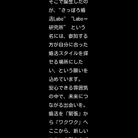
そこで誕生したの
c
k
が、"さっぽろ婚
o
u
活Labo" “Labo＝
t
w
研究所” という
h
a
名には、参加する
t
y
方が自分に合った
o
u
婚活スタイルを探
r
f
せる場所にした
r
i
い、という願いを
e
n
込めています。
d
s
安心できる雰囲気
,
f
の中で、未来につ
a
m
ながる出会いを。
i
l
婚活を「緊張」か
y
&
ら「ワクワク」へ
i
n
ここから、新しい
t
e