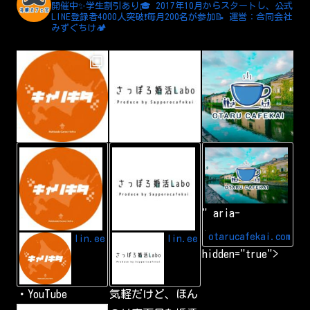
開催中✨学生割引あり🎓
2017年10月からスタートし、公式
LINE登録者4000人突破❗️毎月200名が参加📝
運営：合同会社
みずぐちけ🏕️
L
A
小
I
d
樽
N
d
カ
E
L
フ
I
ェ
N
会
" aria-
E
|
f
小
r
樽
otarucafekai.com
lin.ee
lin.ee
i
で
hidden="true">
e
一
n
番
d
の
交
・YouTube
気軽だけど、ほん
流
会