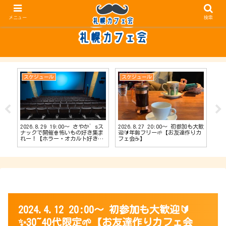
メニュー
検索
スケジュール
スケジュール
ス
2026.8.29 19:00〜 さやか’sス
2026.8.27 20:00〜 初参加も大歓
20
【占
ナックで開催🍿怖いもの好き集ま
迎🔰年齢フリー🌱【お友達作りカ
ナッ
会
れー！【ホラー・オカルト好きカ
フェ会☕️】
達作
フェ会👻】
2024.4.12 20:00〜 初参加も大歓迎🔰
✨30~40代限定🌱【お友達作りカフェ会