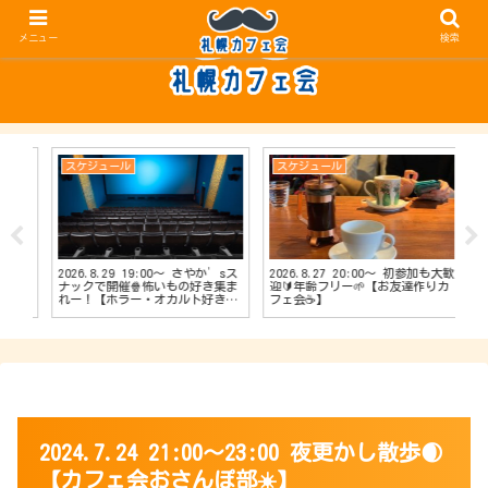
メニュー
検索
スケジュール
スケジュール
ス
2026.8.29 19:00〜 さやか’sス
2026.8.27 20:00〜 初参加も大歓
20
【占
ナックで開催🍿怖いもの好き集ま
迎🔰年齢フリー🌱【お友達作りカ
ナッ
会
れー！【ホラー・オカルト好きカ
フェ会☕️】
達作
フェ会👻】
2024.7.24 21:00～23:00 夜更かし散歩🌒
【カフェ会おさんぽ部☀️】