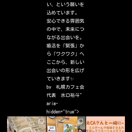
i
い、という願いを
e
n
込めています。
d
s
安心できる雰囲気
,
f
の中で、未来につ
a
m
ながる出会いを。
i
l
婚活を「緊張」か
y
&
ら「ワクワク」へ
i
n
ここから、新しい
t
e
出会いの形を広げ
r
e
ていきます✨
s
t
by 札幌カフェ会
s
h
代表 水口裕斗"
a
v
aria-
e
b
hidden="true">
e
e
n
c
a