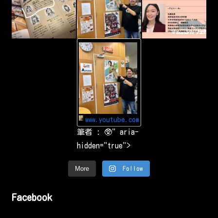
p
t
u
r
i
n
g
-
&
Y
s
o
h
u
a
T
r
u
i
b
n
e
g
Y
a
o
r
u
o
www.youtube.com
T
u
u
筆者 : 🥸" aria-
n
b
d
e
hidden="true">
t
で
h
お
e
気
w
More
Follow
に
o
入
r
り
l
の
d
Facebook
動
.
画
や