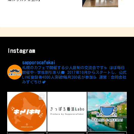
Instagram
sapporocafekai
札幌のカフェで開催する少人数制の交流会です☕️
ほぼ毎日
開催中✨学生割引あり🎓
2017年10月からスタートし、公式
LINE登録者4000人突破❗️毎月200名が参加📝
運営：合同会社
みずぐちけ🏕️