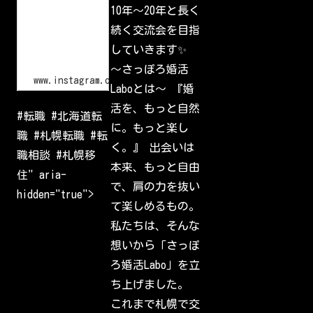
o
10年〜20年と長く
l
g
I
i
続く交流会を目指
d
n
•
していきます✨
I
n
〜さっぽろ婚活
s
www.instagram.com
Laboとは〜 『婚
t
a
活を、もっと自然
g
#転職 #北海道転
r
に。もっと楽し
a
職 #札幌転職 #転
m
く。』 出会いは
W
職相談 #札幌移
e
本来、もっと自由
l
住" aria-
c
で、肩の力を抜い
o
hidden="true">
m
て楽しめるもの。
e
b
私たちは、そんな
a
c
想いから「さっぽ
k
t
ろ婚活Labo」を立
o
I
ち上げました。
n
s
これまで札幌で交
t