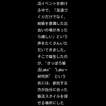
a
流イベントを続け
g
r
る中で、「友達づ
a
m
くりだけでなく、
.
S
結婚を意識した出
i
g
会いの場があった
n
i
ら嬉しい」という
n
t
声をたくさんいた
o
c
だいてきました。
h
e
そこで誕生したの
c
k
が、"さっぽろ婚
o
u
活Labo" “Labo＝
t
w
研究所” という
h
a
名には、参加する
t
y
方が自分に合った
o
u
婚活スタイルを探
r
f
せる場所にした
r