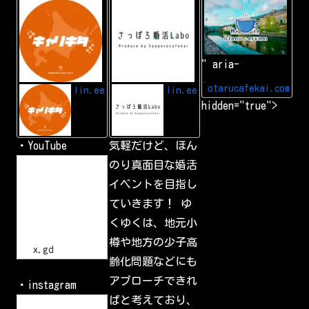
L
A
小
I
d
樽
N
d
カ
E
L
フ
I
ェ
N
会
" aria-
E
|
f
小
r
樽
otarucafekai.com
lin.ee
lin.ee
i
で
hidden="true">
e
一
n
番
d
の
交
・YouTube
気軽だけど、ほん
流
会
h
のり真面目な婚活
小
t
樽
イベントを目指し
t
で
p
一
ていきます！ ゆ
s
番
:
の
くゆくは、地元小
/
交
流
/
樽や地方の少子高
会
x
x.gd
.
齢化問題などにも
g
d
アプローチできれ
・instagram
/
p
ばと考えており、
L
G