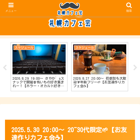
メニュー
検索
スケジュール
スケジュール
ス
2026.8.29 19:00〜 さやか’sス
2026.8.27 20:00〜 初参加も大歓
20
【占
ナックで開催🍿怖いもの好き集ま
迎🔰年齢フリー🌱【お友達作りカ
ナッ
会
れー！【ホラー・オカルト好きカ
フェ会☕️】
達作
フェ会👻】
2025.5.30 20:00〜 20~30代限定🌱【お友
達作りカフェ会☕️】