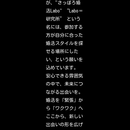
が、"さっぽろ婚
o
u
活Labo" “Labo＝
t
w
研究所” という
h
a
名には、参加する
t
y
方が自分に合った
o
u
婚活スタイルを探
r
f
せる場所にした
r
i
い、という願いを
e
n
込めています。
d
s
安心できる雰囲気
,
f
の中で、未来につ
a
m
ながる出会いを。
i
l
婚活を「緊張」か
y
&
ら「ワクワク」へ
i
n
ここから、新しい
t
e
出会いの形を広げ
r
e