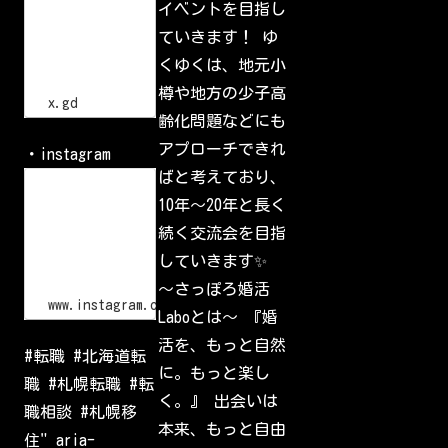
イベントを目指し
t
で
p
一
ていきます！ ゆ
s
番
:
の
くゆくは、地元小
/
交
流
/
樽や地方の少子高
会
x
x.gd
.
齢化問題などにも
g
d
アプローチできれ
・instagram
/
p
ばと考えており、
L
G
o
10年〜20年と長く
l
g
I
i
続く交流会を目指
d
n
•
していきます✨
I
n
〜さっぽろ婚活
s
www.instagram.com
Laboとは〜 『婚
t
a
活を、もっと自然
g
#転職 #北海道転
r
に。もっと楽し
a
職 #札幌転職 #転
m
く。』 出会いは
W
職相談 #札幌移
e
本来、もっと自由
l
住" aria-
c