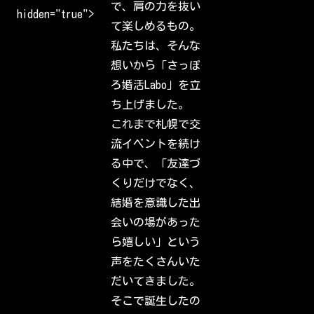
で、肩の力を抜い
o
hidden="true">
m
て楽しめるもの。
e
b
私たちは、そんな
a
c
想いから「さっぽ
k
t
ろ婚活Labo」を立
o
I
ち上げました。
n
s
これまで札幌で交
t
a
流イベントを続け
g
r
る中で、「友達づ
a
m
くりだけでなく、
.
S
結婚を意識した出
i
g
会いの場があった
n
i
ら嬉しい」という
n
t
声をたくさんいた
o
c
だいてきました。
h
e
そこで誕生したの
c
k