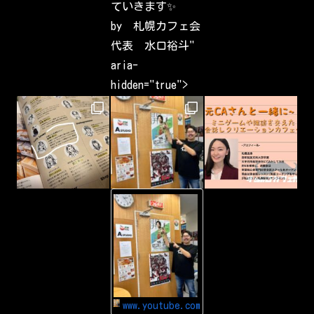
ていきます✨
s
t
by 札幌カフェ会
s
h
代表 水口裕斗"
a
v
aria-
e
b
hidden="true">
e
e
n
c
a
p
t
u
r
i
n
g
-
&
Y
s
o
h
u
a
T
r
u
i
b
n
e
g
Y
a
o
r
u
o
www.youtube.com
T
u