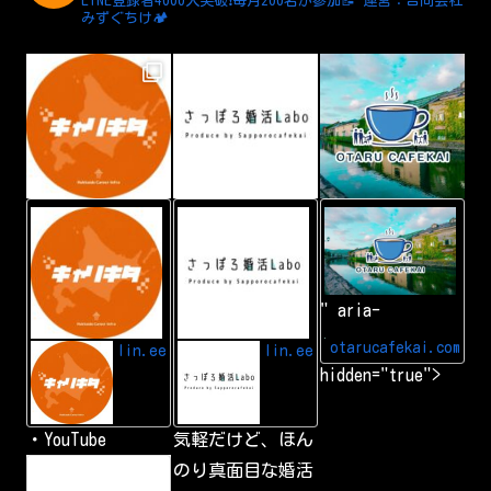
LINE登録者4000人突破❗️毎月200名が参加📝
運営：合同会社
みずぐちけ🏕️
L
A
小
I
d
樽
N
d
カ
E
L
フ
I
ェ
N
会
" aria-
E
|
f
小
r
樽
otarucafekai.com
lin.ee
lin.ee
i
で
hidden="true">
e
一
n
番
d
の
交
・YouTube
気軽だけど、ほん
流
会
h
のり真面目な婚活
小
t
樽