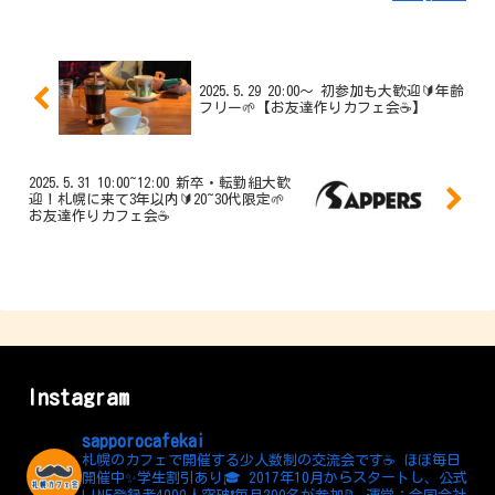
2025.5.29 20:00〜 初参加も大歓迎🔰年齢
フリー🌱【お友達作りカフェ会☕️】
2025.5.31 10:00~12:00 新卒・転勤組大歓
迎！札幌に来て3年以内🔰20~30代限定🌱
お友達作りカフェ会☕️
Instagram
sapporocafekai
札幌のカフェで開催する少人数制の交流会です☕️
ほぼ毎日
開催中✨学生割引あり🎓
2017年10月からスタートし、公式