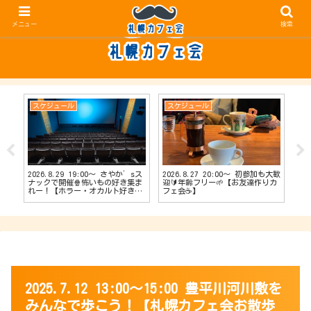
メニュー
検索
スケジュール
スケジュール
ス
2026.8.29 19:00〜 さやか’sス
2026.8.27 20:00〜 初参加も大歓
20
【占
ナックで開催🍿怖いもの好き集ま
迎🔰年齢フリー🌱【お友達作りカ
ナッ
会
れー！【ホラー・オカルト好きカ
フェ会☕️】
達作
フェ会👻】
2025.7.12 13:00～15:00 豊平川河川敷を
みんなで歩こう！【札幌カフェ会お散歩