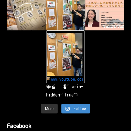
c
a
p
t
u
r
i
n
g
-
&
Y
s
o
h
u
a
T
r
u
i
b
n
e
g
Y
a
o
r
u
o
www.youtube.com
T
u
u
筆者 : 🥸" aria-
n
b
d
e
hidden="true">
t
で
h
お
e
気
w
More
Follow
に
o
入
r
り
l
の
d
Facebook
動
.
画