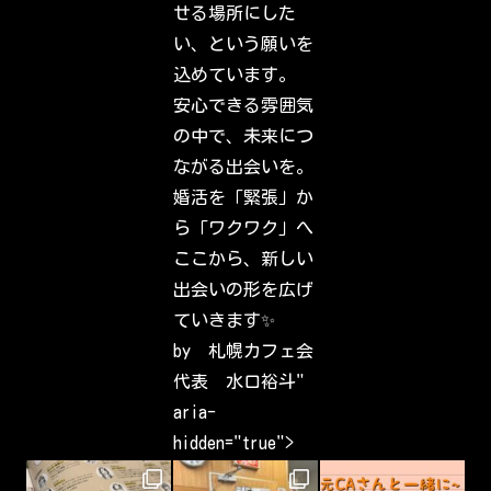
f
せる場所にした
r
i
い、という願いを
e
n
込めています。
d
s
安心できる雰囲気
,
f
の中で、未来につ
a
m
ながる出会いを。
i
l
婚活を「緊張」か
y
&
ら「ワクワク」へ
i
n
ここから、新しい
t
e
出会いの形を広げ
r
e
ていきます✨
s
t
by 札幌カフェ会
s
h
代表 水口裕斗"
a
v
aria-
e
b
hidden="true">
e
e
n