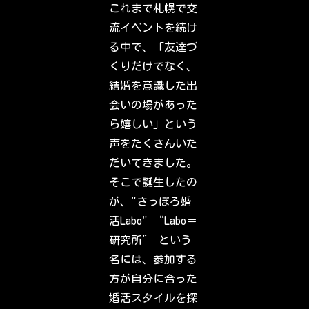
s
これまで札幌で交
t
a
流イベントを続け
g
r
る中で、「友達づ
a
m
くりだけでなく、
.
S
結婚を意識した出
i
g
会いの場があった
n
i
ら嬉しい」という
n
t
声をたくさんいた
o
c
だいてきました。
h
e
そこで誕生したの
c
k
が、"さっぽろ婚
o
u
活Labo" “Labo＝
t
w
研究所” という
h
a
名には、参加する
t
y
方が自分に合った
o
u
婚活スタイルを探
r