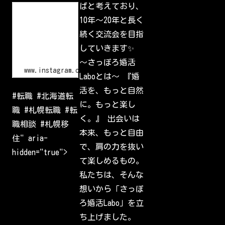
p
ばと考えており、
L
G
o
10年〜20年と長く
l
g
I
i
続く交流会を目指
d
n
•
していきます✨
I
n
〜さっぽろ婚活
s
www.instagram.com
Laboとは〜 『婚
t
a
活を、もっと自然
g
#転職 #北海道転
r
に。もっと楽し
a
職 #札幌転職 #転
m
く。』 出会いは
W
職相談 #札幌移
e
本来、もっと自由
l
住" aria-
c
で、肩の力を抜い
o
hidden="true">
m
て楽しめるもの。
e
b
私たちは、そんな
a
c
想いから「さっぽ
k
t
ろ婚活Labo」を立
o
I
ち上げました。
n