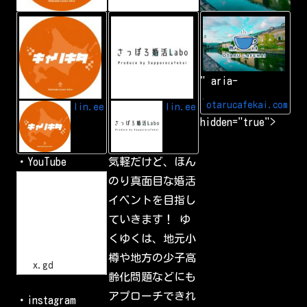
L
A
小
I
d
樽
N
d
カ
E
L
フ
I
ェ
N
会
" aria-
E
|
f
小
r
樽
otarucafekai.com
lin.ee
lin.ee
i
で
hidden="true">
e
一
n
番
d
の
交
・YouTube
気軽だけど、ほん
流
会
h
のり真面目な婚活
小
t
樽
イベントを目指し
t
で
p
一
ていきます！ ゆ
s
番
:
の
くゆくは、地元小
/
交
流
/
樽や地方の少子高
会
x
x.gd
.
齢化問題などにも
g
d
アプローチできれ
・instagram
/