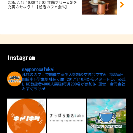
2025.7.13 10:00~12:00 年齢フリー♫朝を
充実させよう！【朝活カフェ会☕】
Instagram
sapporocafekai
札幌のカフェで開催する少人数制の交流会です☕️
ほぼ毎日
開催中✨学生割引あり🎓
2017年10月からスタートし、公式
LINE登録者4000人突破❗️毎月200名が参加📝
運営：合同会社
みずぐちけ🏕️