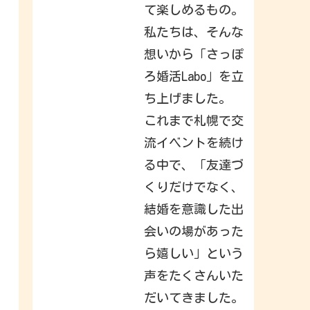
a
て楽しめるもの。
c
k
私たちは、そんな
t
o
想いから「さっぽ
I
n
s
ろ婚活Labo」を立
t
a
ち上げました。
g
r
これまで札幌で交
a
m
.
流イベントを続け
S
i
る中で、「友達づ
g
n
くりだけでなく、
i
n
結婚を意識した出
t
o
c
会いの場があった
h
e
ら嬉しい」という
c
k
声をたくさんいた
o
u
t
だいてきました。
w