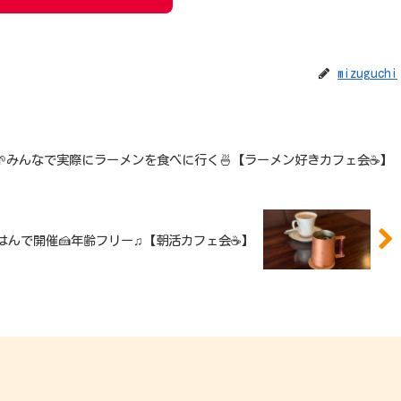
mizuguchi
〜5名限定🌱みんなで実際にラーメンを食べに行く🍜【ラーメン好きカフェ会☕️】
フェdeごはんで開催🍰年齢フリー♫【朝活カフェ会☕】