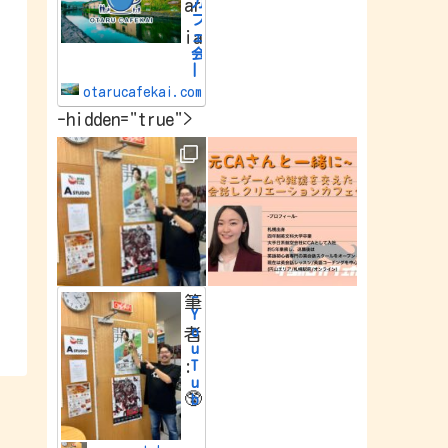
カ
ar
e
フ
w
ia
o
ェ
r
会
l
|
d
小
.
otarucafekai.com
樽
-hidden="true">
で
一
番
の
交
流
会
小
樽
で
一
番
-
筆
の
Y
交
o
者
流
u
会
:
T
u
🥸
b
e
Y
o