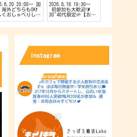
26.8.20 20:00〜 国
2026.8.18 19:30〜
2026.8.17 1
海外どちらもOK❗️
初参加も大歓迎🔰
やか’sスナ
しくおしゃべりしよ
30~40代限定🌱【お友
催🍿20代限
【旅行好きの会✈️】
達作りカフェ会☕️】
作りカフェ会☕
Instagram
sapporocafekai
札幌のカフェで開催する少人数制の交流会
です☕️
ほぼ毎日開催中✨学生割引あり🎓
2017年10月からスタートし、公式LINE登
録者4000人突破❗️毎月200名が参加📝
運
営：合同会社みずぐちけ🏕️