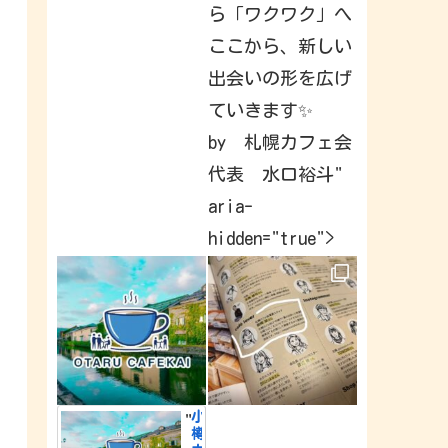
a
ら「ワクワク」へ
v
e
ここから、新しい
b
e
出会いの形を広げ
e
n
c
ていきます✨
a
p
by 札幌カフェ会
t
u
代表 水口裕斗"
r
i
n
aria-
g
&
hidden="true">
s
h
a
r
i
n
g
a
r
o
u
n
d
小
"
t
樽
h