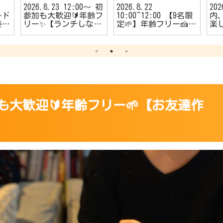
2026.8.23 12:00〜 初
2026.8.22
20
ード
参加も大歓迎🔰年齢フ
10:00~12:00 【9名限
内、
委員
リー✨【ランチしなが
定🌱】年齢フリー🍰
楽
者
らのカフェ会☕️】
【朝活カフェ会☕】
う
🔰
める
ダ
️】
 初参加も大歓迎🔰年齢フリー🌱【お友達作