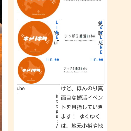
L
A
・
気
I
d
N
d
Yo
軽
E
L
uT
だ
I
N
E
f
lin.ee
lin.ee
r
i
e
n
d
ube
けど、ほんのり真
h
面目な婚活イベン
t
t
トを目指していき
p
ます！ ゆくゆく
s
:
は、地元小樽や地
/