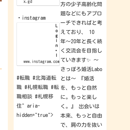
/
x.gd
方の少子高齢化問
x
.
題などにもアプロ
g
・instagram
d
ーチできればと考
/
L
p
o
えており、 10
G
g
l
i
年〜20年と長く続
I
n
d
く交流会を目指し
•
I
ていきます✨ 〜
n
www.instagram.com
s
さっぽろ婚活Labo
t
a
#転職 #北海道転
とは〜 『婚活
g
r
職 #札幌転職 #転
を、もっと自然
a
m
職相談 #札幌移
に。もっと楽し
W
e
住" aria-
く。』 出会いは
l
c
hidden="true">
本来、もっと自由
o
m
e
で、肩の力を抜い
b