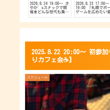
25 20:00〜
2026.8.24 19:00〜 さ
2026.8.23 17:00〜
大歓迎🔰40
やか’sスナックで開
19:00 「札幌でボ
🌱【R40お
催🍿どんな世代も集ま
ゲームを広めたい
カフェ会☕️】
れ〜📣TVゲーム好きの
会！🎱」主催 初心
カフェ会🎮
やお子さんも大歓迎
👦初めてでも楽し
🎵【5名限定のマー
ーミステリー会💁⭐
2025.8.22 20:00〜
りカフェ会☕️】
スケジュール