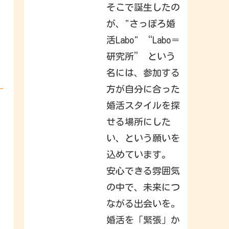
h
そこで誕生したの
a
t
が、"さっぽろ婚
y
o
活Labo" “Labo＝
u
r
f
研究所” という
r
i
名には、参加する
e
n
方が自分に合った
d
s
,
婚活スタイルを探
f
a
せる場所にした
m
i
い、という願いを
l
y
込めています。
&
i
n
安心できる雰囲気
t
e
の中で、未来につ
r
e
ながる出会いを。
s
t
s
婚活を「緊張」か
h