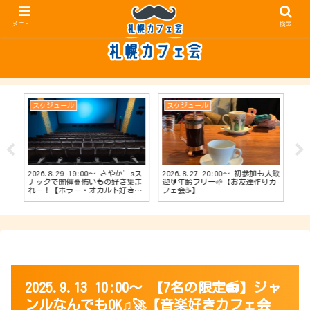
メニュー
検索
スケジュール
スケジュール
ス
2026.8.29 19:00〜 さやか’sス
2026.8.27 20:00〜 初参加も大歓
20
【占
ナックで開催🍿怖いもの好き集ま
迎🔰年齢フリー🌱【お友達作りカ
ナッ
会
れー！【ホラー・オカルト好きカ
フェ会☕️】
達作
フェ会👻】
2025.9.13 10:00〜 【7名の限定📻】ジャ
ンルなんでもOK♫🚀【音楽好きカフェ会