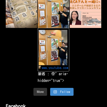
n
c
a
p
t
u
r
i
n
g
-
&
Y
s
o
h
u
a
T
r
u
i
b
n
e
g
Y
a
o
r
u
o
www.youtube.com
T
u
u
筆者 : 🥸" aria-
n
b
d
e
hidden="true">
t
で
h
お
e
気
w
More
Follow
に
o
入
r
り
l
の
d
Facebook
動