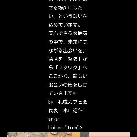
r
f
せる場所にした
r
i
い、という願いを
e
n
込めています。
d
s
安心できる雰囲気
,
f
の中で、未来につ
a
m
ながる出会いを。
i
l
婚活を「緊張」か
y
&
ら「ワクワク」へ
i
n
ここから、新しい
t
e
出会いの形を広げ
r
e
ていきます✨
s
t
by 札幌カフェ会
s
h
代表 水口裕斗"
a
v
aria-
e
b
hidden="true">
e
e