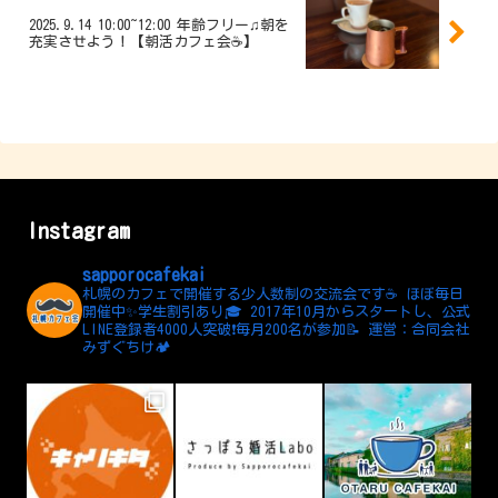
2025.9.14 10:00~12:00 年齢フリー♫朝を
充実させよう！【朝活カフェ会☕】
Instagram
sapporocafekai
札幌のカフェで開催する少人数制の交流会です☕️
ほぼ毎日
開催中✨学生割引あり🎓
2017年10月からスタートし、公式
LINE登録者4000人突破❗️毎月200名が参加📝
運営：合同会社
みずぐちけ🏕️