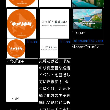
L
A
小
I
d
樽
N
d
カ
E
L
フ
I
ェ
N
会
" aria-
E
|
f
小
r
樽
otarucafekai.com
lin.ee
lin.ee
i
で
hidden="true">
e
一
n
番
d
の
交
・YouTube
気軽だけど、ほん
流
会
h
のり真面目な婚活
小
t
樽
イベントを目指し
t
で
p
一
ていきます！ ゆ
s
番
:
の
くゆくは、地元小
/
交
流
/
樽や地方の少子高
会
x
x.gd
.
齢化問題などにも
g
d
アプローチできれ