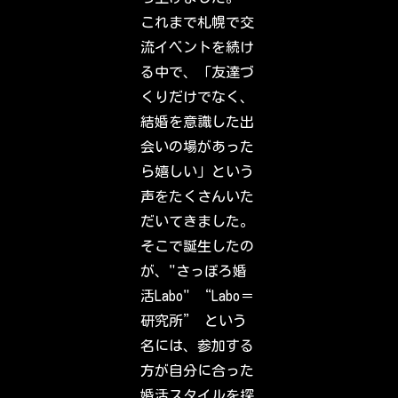
n
s
これまで札幌で交
t
a
流イベントを続け
g
r
る中で、「友達づ
a
m
くりだけでなく、
.
S
結婚を意識した出
i
g
会いの場があった
n
i
ら嬉しい」という
n
t
声をたくさんいた
o
c
だいてきました。
h
e
そこで誕生したの
c
k
が、"さっぽろ婚
o
u
活Labo" “Labo＝
t
w
研究所” という
h
a
名には、参加する
t
y
方が自分に合った
o
u
婚活スタイルを探