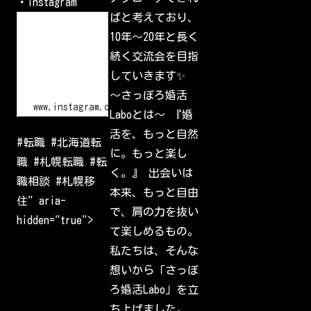
・instagram
/
p
ばと考えており、
L
G
o
10年〜20年と長く
l
g
I
i
続く交流会を目指
d
n
•
していきます✨
I
n
〜さっぽろ婚活
s
www.instagram.com
Laboとは〜 『婚
t
a
活を、もっと自然
g
#転職 #北海道転
r
に。もっと楽し
a
職 #札幌転職 #転
m
く。』 出会いは
W
職相談 #札幌移
e
本来、もっと自由
l
住" aria-
c
で、肩の力を抜い
o
hidden="true">
m
て楽しめるもの。
e
b
私たちは、そんな
a
c
想いから「さっぽ
k
t
ろ婚活Labo」を立
o
I
ち上げました。