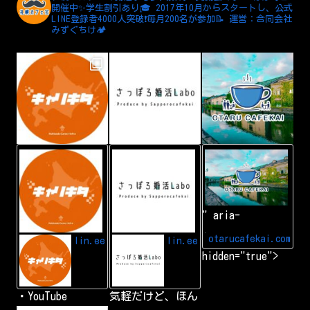
開催中✨学生割引あり🎓
2017年10月からスタートし、公式
LINE登録者4000人突破❗️毎月200名が参加📝
運営：合同会社
みずぐちけ🏕️
L
A
小
I
d
樽
N
d
カ
E
L
フ
I
ェ
N
会
" aria-
E
|
f
小
r
樽
otarucafekai.com
lin.ee
lin.ee
i
で
hidden="true">
e
一
n
番
d
の
交
・YouTube
気軽だけど、ほん
流
会