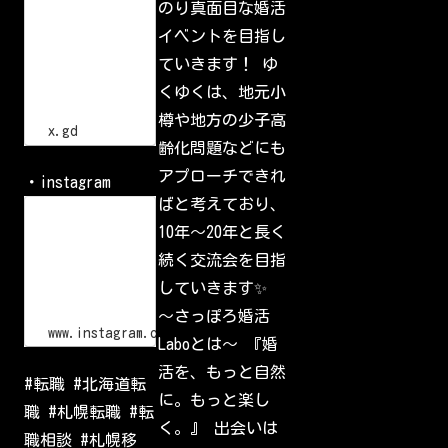
h
のり真面目な婚活
小
t
樽
イベントを目指し
t
で
p
一
ていきます！ ゆ
s
番
:
の
くゆくは、地元小
/
交
流
/
樽や地方の少子高
会
x
x.gd
.
齢化問題などにも
g
d
アプローチできれ
・instagram
/
p
ばと考えており、
L
G
o
10年〜20年と長く
l
g
I
i
続く交流会を目指
d
n
•
していきます✨
I
n
〜さっぽろ婚活
s
www.instagram.com
Laboとは〜 『婚
t
a
活を、もっと自然
g
#転職 #北海道転
r
に。もっと楽し
a
職 #札幌転職 #転
m
く。』 出会いは
W
職相談 #札幌移
e