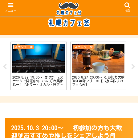
メニュー
検索
スケジュール
スケジュール
ス
2026.8.29 19:00〜 さやか’sス
2026.8.27 20:00〜 初参加も大歓
20
【占
ナックで開催🍿怖いもの好き集ま
迎🔰年齢フリー🌱【お友達作りカ
ナッ
会
れー！【ホラー・オカルト好きカ
フェ会☕️】
達作
フェ会👻】
2025.10.3 20:00〜 初参加の方も大歓
迎🔰おすすめや推しをシェアしよう📕