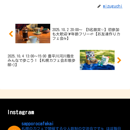
mizuguchi
2025.10.2 20:00〜 【5名限定✨】初参加
も大歓迎🔰年齢フリー🌱【お友達作りカ
フェ会☕️】
2025.10.4 13:00～15:00 豊平川河川敷を
みんなで歩こう！【札幌カフェ会お散歩
部💨】
Instagram
sapporocafekai
札幌のカフェで開催する少人数制の交流会です☕️
ほぼ毎日