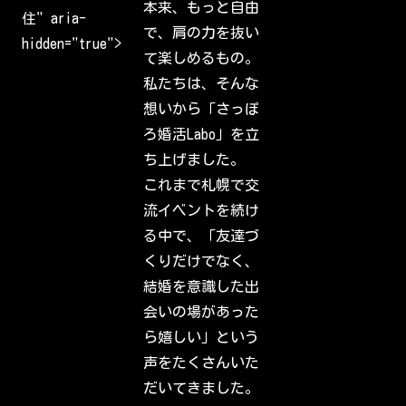
本来、もっと自由
l
住" aria-
c
で、肩の力を抜い
o
hidden="true">
m
て楽しめるもの。
e
b
私たちは、そんな
a
c
想いから「さっぽ
k
t
ろ婚活Labo」を立
o
I
ち上げました。
n
s
これまで札幌で交
t
a
流イベントを続け
g
r
る中で、「友達づ
a
m
くりだけでなく、
.
S
結婚を意識した出
i
g
会いの場があった
n
i
ら嬉しい」という
n
t
声をたくさんいた
o
c
だいてきました。
h
e