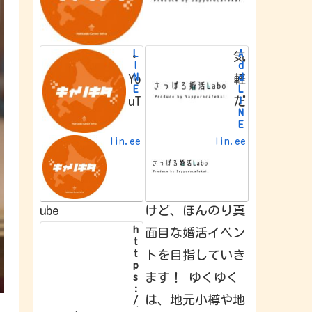
L
A
・
気
I
d
N
d
Yo
軽
E
L
uT
だ
I
N
E
f
lin.ee
lin.ee
r
i
e
n
d
ube
けど、ほんのり真
h
面目な婚活イベン
t
t
トを目指していき
p
ます！ ゆくゆく
s
:
は、地元小樽や地
/