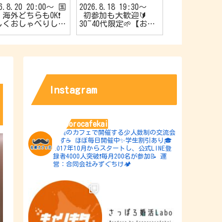
26.8.20 20:00〜 国
2026.8.18 19:30〜
2026.8.17 1
海外どちらもOK❗️
初参加も大歓迎🔰
やか’sスナ
しくおしゃべりしよ
30~40代限定🌱【お友
催🍿20代限
【旅行好きの会✈️】
達作りカフェ会☕️】
作りカフェ会☕
Instagram
sapporocafekai
札幌のカフェで開催する少人数制の交流会
です☕️
ほぼ毎日開催中✨学生割引あり🎓
2017年10月からスタートし、公式LINE登
録者4000人突破❗️毎月200名が参加📝
運
営：合同会社みずぐちけ🏕️