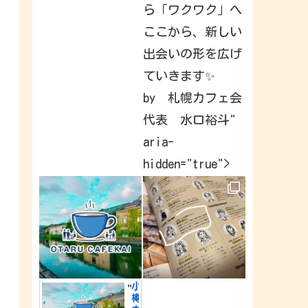
a
ら「ワクワク」へ
v
e
ここから、新しい
b
e
出会いの形を広げ
e
n
c
ていきます✨
a
p
by 札幌カフェ会
t
u
代表 水口裕斗"
r
i
n
aria-
g
&
hidden="true">
s
h
a
r
i
n
g
a
r
o
u
n
d
小
"
t
樽
h