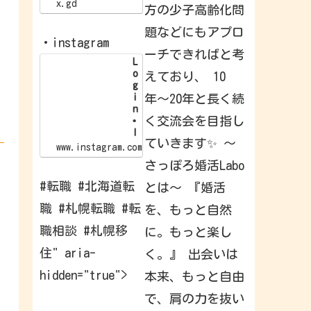
/
x.gd
方の少子高齢化問
x
.
題などにもアプロ
g
・instagram
d
ーチできればと考
/
L
p
o
えており、 10
G
g
l
i
年〜20年と長く続
I
n
d
く交流会を目指し
•
I
ていきます✨ 〜
n
www.instagram.com
s
さっぽろ婚活Labo
t
a
#転職 #北海道転
とは〜 『婚活
g
r
職 #札幌転職 #転
を、もっと自然
a
m
職相談 #札幌移
に。もっと楽し
W
e
住" aria-
く。』 出会いは
l
c
hidden="true">
本来、もっと自由
o
m
e
で、肩の力を抜い
b