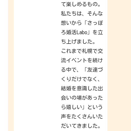
a
て楽しめるもの。
c
k
私たちは、そんな
t
o
想いから「さっぽ
I
n
s
ろ婚活Labo」を立
t
a
ち上げました。
g
r
これまで札幌で交
a
m
.
流イベントを続け
S
i
る中で、「友達づ
g
n
くりだけでなく、
i
n
結婚を意識した出
t
o
c
会いの場があった
h
e
ら嬉しい」という
c
k
声をたくさんいた
o
u
t
だいてきました。
w