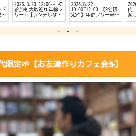
2026.8.23 12:00〜 初
2026.8.22
20
ード
参加も大歓迎🔰年齢フ
10:00~12:00 【9名限
内、
委員
リー✨【ランチしなが
定🌱】年齢フリー🍰
楽
者
らのカフェ会☕️】
【朝活カフェ会☕】
う
🔰
める
ダ
️】
30~40代限定🌱【お友達作りカフェ会☕️】