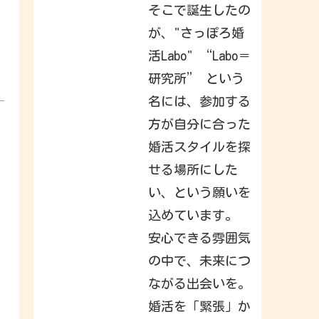
h
そこで誕生したの
a
t
が、"さっぽろ婚
y
o
活Labo" “Labo＝
u
r
f
研究所” という
r
i
名には、参加する
e
n
方が自分に合った
d
s
,
婚活スタイルを探
f
a
せる場所にした
m
i
い、という願いを
l
y
込めています。
&
i
n
安心できる雰囲気
t
e
の中で、未来につ
r
e
ながる出会いを。
s
t
s
婚活を「緊張」か
h