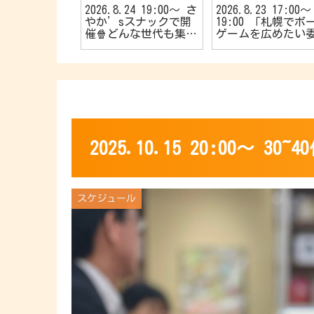
25 20:00〜
2026.8.24 19:00〜 さ
2026.8.23 17:00〜
大歓迎🔰40
やか’sスナックで開
19:00 「札幌でボ
🌱【R40お
催🍿どんな世代も集ま
ゲームを広めたい
カフェ会☕️】
れ〜📣TVゲーム好きの
会！🎱」主催 初心
カフェ会🎮
やお子さんも大歓迎
👦初めてでも楽し
🎵【5名限定のマー
ーミステリー会💁⭐
2025.10.15 20:00〜 
スケジュール