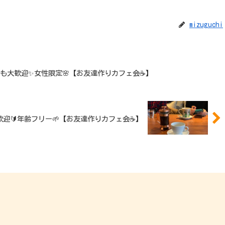
mizuguchi
〜 初参加も大歓迎✨女性限定🌸【お友達作りカフェ会☕️】
加も大歓迎🔰年齢フリー🌱【お友達作りカフェ会☕️】