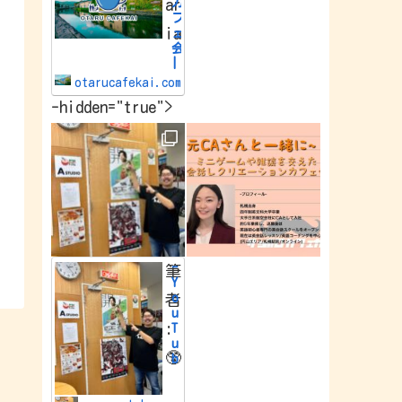
カ
ar
e
フ
w
ia
o
ェ
r
会
l
|
d
小
.
otarucafekai.com
樽
-hidden="true">
で
一
番
の
交
流
会
小
樽
で
一
番
-
筆
の
Y
交
o
者
流
u
会
:
T
u
🥸
b
e
Y
o