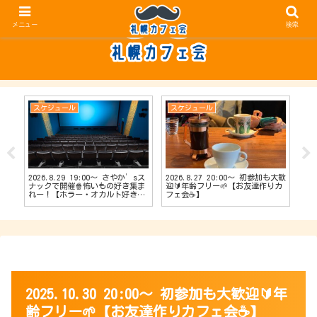
メニュー
検索
スケジュール
スケジュール
ス
2026.8.29 19:00〜 さやか’sス
2026.8.27 20:00〜 初参加も大歓
20
【占
ナックで開催🍿怖いもの好き集ま
迎🔰年齢フリー🌱【お友達作りカ
ナッ
会
れー！【ホラー・オカルト好きカ
フェ会☕️】
達作
フェ会👻】
2025.10.30 20:00〜 初参加も大歓迎🔰年
齢フリー🌱【お友達作りカフェ会☕️】