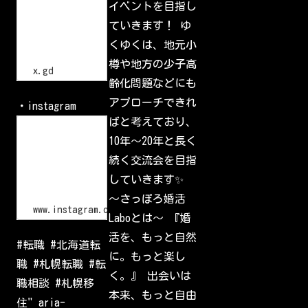
イベントを目指し
t
で
p
一
ていきます！ ゆ
s
番
:
の
くゆくは、地元小
/
交
流
/
樽や地方の少子高
会
x
x.gd
.
齢化問題などにも
g
d
アプローチできれ
・instagram
/
p
ばと考えており、
L
G
o
10年〜20年と長く
l
g
I
i
続く交流会を目指
d
n
•
していきます✨
I
n
〜さっぽろ婚活
s
www.instagram.com
Laboとは〜 『婚
t
a
活を、もっと自然
g
#転職 #北海道転
r
に。もっと楽し
a
職 #札幌転職 #転
m
く。』 出会いは
W
職相談 #札幌移
e
本来、もっと自由
l
住" aria-
c