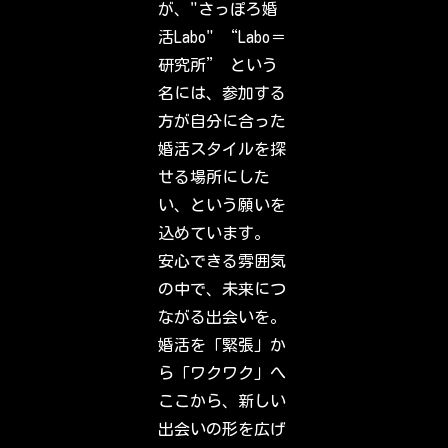
が、"さっぽろ婚
o
u
活Labo" “Labo＝
t
w
研究所” という
h
a
名には、参加する
t
y
方が自分に合った
o
u
婚活スタイルを探
r
f
せる場所にした
r
i
い、という願いを
e
n
込めています。
d
s
安心できる雰囲気
,
f
の中で、未来につ
a
m
ながる出会いを。
i
l
婚活を「緊張」か
y
&
ら「ワクワク」へ
i
n
ここから、新しい
t
e
出会いの形を広げ
r
e