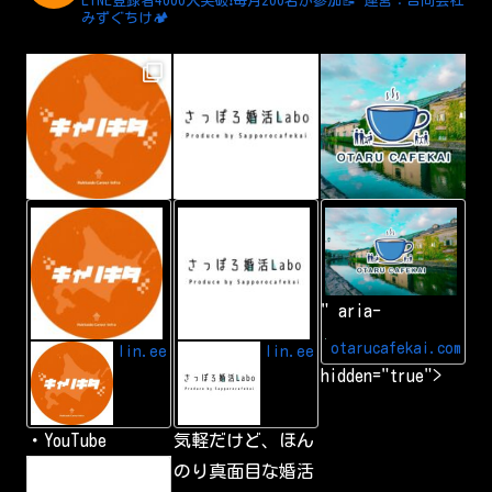
LINE登録者4000人突破❗️毎月200名が参加📝
運営：合同会社
みずぐちけ🏕️
L
A
小
I
d
樽
N
d
カ
E
L
フ
I
ェ
N
会
" aria-
E
|
f
小
r
樽
otarucafekai.com
lin.ee
lin.ee
i
で
hidden="true">
e
一
n
番
d
の
交
・YouTube
気軽だけど、ほん
流
会
h
のり真面目な婚活
小
t
樽