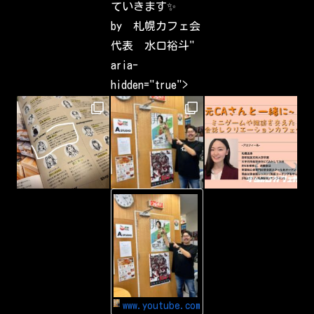
ていきます✨
s
t
by 札幌カフェ会
s
h
代表 水口裕斗"
a
v
aria-
e
b
hidden="true">
e
e
n
c
a
p
t
u
r
i
n
g
-
&
Y
s
o
h
u
a
T
r
u
i
b
n
e
g
Y
a
o
r
u
o
www.youtube.com
T
u