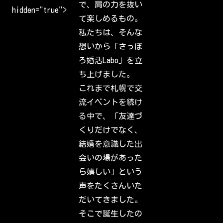
で、肩の力を抜い
o
hidden="true">
m
て楽しめるもの。
e
b
私たちは、そんな
a
c
想いから「さっぽ
k
t
ろ婚活Labo」を立
o
I
ち上げました。
n
s
これまで札幌で交
t
a
流イベントを続け
g
r
る中で、「友達づ
a
m
くりだけでなく、
.
S
結婚を意識した出
i
g
会いの場があった
n
i
ら嬉しい」という
n
t
声をたくさんいた
o
c
だいてきました。
h
e
そこで誕生したの
c
k