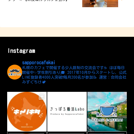
Instagram
sapporocafekai
札幌のカフェで開催する少人数制の交流会です☕️
ほぼ毎日
開催中✨学生割引あり🎓
2017年10月からスタートし、公式
LINE登録者4000人突破❗️毎月200名が参加📝
運営：合同会社
みずぐちけ🏕️