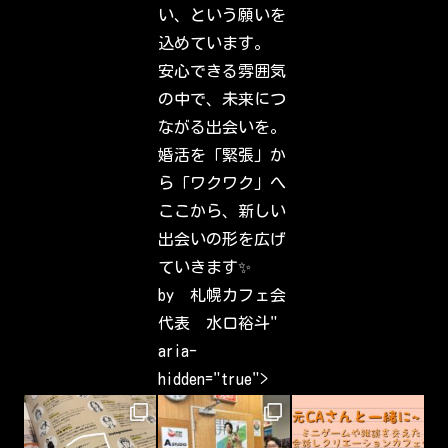
i
い、という願いを
e
n
込めています。
d
s
安心できる雰囲気
,
f
の中で、未来につ
a
m
ながる出会いを。
i
l
婚活を「緊張」か
y
&
ら「ワクワク」へ
i
n
ここから、新しい
t
e
出会いの形を広げ
r
e
ていきます✨
s
t
by 札幌カフェ会
s
h
代表 水口裕斗"
a
v
aria-
e
b
hidden="true">
e
e
n
c
a