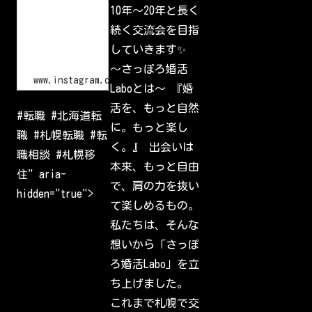
o
10年〜20年と長く
l
g
I
i
続く交流会を目指
d
n
•
していきます✨
I
n
〜さっぽろ婚活
s
www.instagram.com
Laboとは〜 『婚
t
a
活を、もっと自然
g
#転職 #北海道転
r
に。もっと楽し
a
職 #札幌転職 #転
m
く。』 出会いは
W
職相談 #札幌移
e
本来、もっと自由
l
住" aria-
c
で、肩の力を抜い
o
hidden="true">
m
て楽しめるもの。
e
b
私たちは、そんな
a
c
想いから「さっぽ
k
t
ろ婚活Labo」を立
o
I
ち上げました。
n
s
これまで札幌で交
t