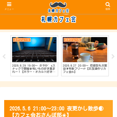
メニュー
検索
スケジュール
スケジュール
ス
2026.8.29 19:00〜 さやか’sス
2026.8.27 20:00〜 初参加も大歓
20
【占
ナックで開催🍿怖いもの好き集ま
迎🔰年齢フリー🌱【お友達作りカ
ナッ
会
れー！【ホラー・オカルト好きカ
フェ会☕️】
達作
フェ会👻】
2026.5.6 21:00～23:00 夜更かし散歩🌒
【カフェ会おさんぽ部☀️】