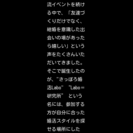
a
流イベントを続け
g
r
る中で、「友達づ
a
m
くりだけでなく、
.
S
結婚を意識した出
i
g
会いの場があった
n
i
ら嬉しい」という
n
t
声をたくさんいた
o
c
だいてきました。
h
e
そこで誕生したの
c
k
が、"さっぽろ婚
o
u
活Labo" “Labo＝
t
w
研究所” という
h
a
名には、参加する
t
y
方が自分に合った
o
u
婚活スタイルを探
r
f
せる場所にした
r