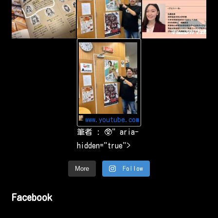
p
t
u
r
i
n
g
-
&
Y
s
o
h
u
a
T
r
u
i
b
n
e
g
Y
a
o
r
u
o
www.youtube.com
T
u
u
筆者 : 🥸" aria-
n
b
d
e
hidden="true">
t
で
h
お
e
気
w
More
Follow
に
o
入
r
り
l
の
d
Facebook
動
.
画
や