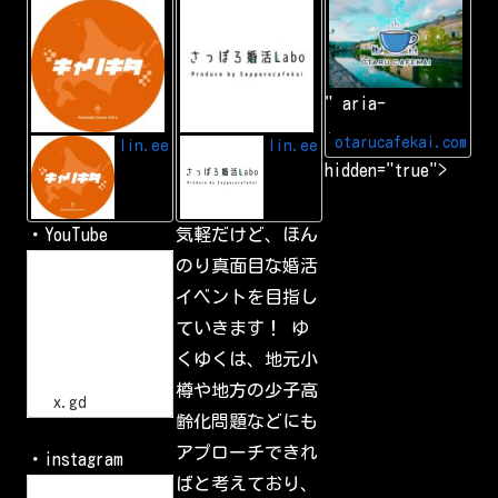
L
A
小
I
d
樽
N
d
カ
E
L
フ
I
ェ
N
会
" aria-
E
|
f
小
r
樽
otarucafekai.com
lin.ee
lin.ee
i
で
hidden="true">
e
一
n
番
d
の
交
・YouTube
気軽だけど、ほん
流
会
h
のり真面目な婚活
小
t
樽
イベントを目指し
t
で
p
一
ていきます！ ゆ
s
番
:
の
くゆくは、地元小
/
交
流
/
樽や地方の少子高
会
x
x.gd
.
齢化問題などにも
g
d
アプローチできれ
・instagram
/
p
ばと考えており、
L
G