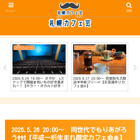
メニュー
検索
スケジュール
スケジュール
ス
2026.8.29 19:00〜 さやか’sス
2026.8.27 20:00〜 初参加も大歓
20
【占
ナックで開催🍿怖いもの好き集ま
迎🔰年齢フリー🌱【お友達作りカ
ナッ
会
れー！【ホラー・オカルト好きカ
フェ会☕️】
達作
フェ会👻】
2026.5.26 20:00〜 同世代でもりあがろ
う👬❗️【平成一桁生まれ限定カフェ会🎍】