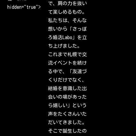
c
で、肩の力を抜い
o
hidden="true">
m
て楽しめるもの。
e
b
私たちは、そんな
a
c
想いから「さっぽ
k
t
ろ婚活Labo」を立
o
I
ち上げました。
n
s
これまで札幌で交
t
a
流イベントを続け
g
r
る中で、「友達づ
a
m
くりだけでなく、
.
S
結婚を意識した出
i
g
会いの場があった
n
i
ら嬉しい」という
n
t
声をたくさんいた
o
c
だいてきました。
h
e
そこで誕生したの
c