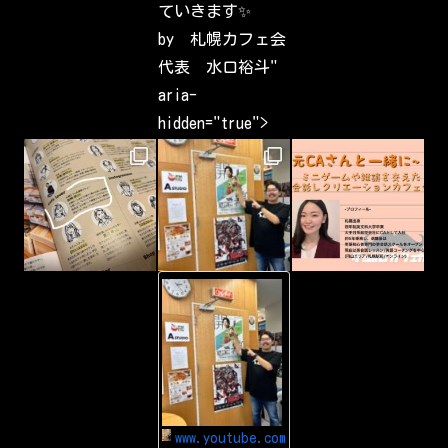
e
ていきます✨
s
t
by 札幌カフェ会
s
h
代表 水口裕斗"
a
v
aria-
e
b
hidden="true">
e
e
n
c
a
p
t
u
r
i
n
g
-
&
Y
s
o
h
u
a
T
r
u
i
b
n
e
g
Y
a
o
r
u
o
www.youtube.com
T