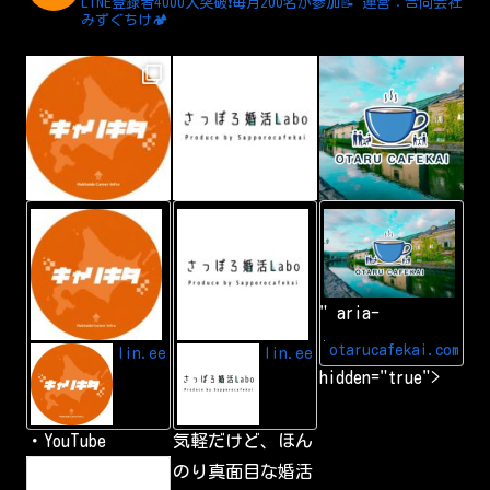
LINE登録者4000人突破❗️毎月200名が参加📝
運営：合同会社
みずぐちけ🏕️
L
A
小
I
d
樽
N
d
カ
E
L
フ
I
ェ
N
会
" aria-
E
|
f
小
r
樽
otarucafekai.com
lin.ee
lin.ee
i
で
hidden="true">
e
一
n
番
d
の
交
・YouTube
気軽だけど、ほん
流
会
h
のり真面目な婚活
小
t