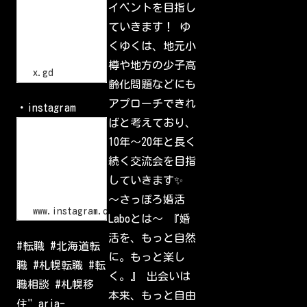
樽
イベントを目指し
t
で
p
一
ていきます！ ゆ
s
番
:
の
くゆくは、地元小
/
交
流
/
樽や地方の少子高
会
x
x.gd
.
齢化問題などにも
g
d
アプローチできれ
・instagram
/
p
ばと考えており、
L
G
o
10年〜20年と長く
l
g
I
i
続く交流会を目指
d
n
•
していきます✨
I
n
〜さっぽろ婚活
s
www.instagram.com
Laboとは〜 『婚
t
a
活を、もっと自然
g
#転職 #北海道転
r
に。もっと楽し
a
職 #札幌転職 #転
m
く。』 出会いは
W
職相談 #札幌移
e
本来、もっと自由
l
住" aria-