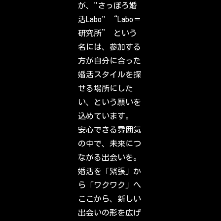
k
が、"さっぽろ婚
o
u
活Labo" “Labo＝
t
w
研究所” という
h
a
名には、参加する
t
y
方が自分に合った
o
u
婚活スタイルを探
r
f
せる場所にした
r
i
い、という願いを
e
n
込めています。
d
s
安心できる雰囲気
,
f
の中で、未来につ
a
m
ながる出会いを。
i
l
婚活を「緊張」か
y
&
ら「ワクワク」へ
i
n
ここから、新しい
t
e
出会いの形を広げ
r