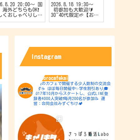
26.8.20 20:00〜 国
2026.8.18 19:30〜
2026.8.17 1
海外どちらもOK❗️
初参加も大歓迎🔰
やか’sスナ
しくおしゃべりしよ
30~40代限定🌱【お友
催🍿20代限
【旅行好きの会✈️】
達作りカフェ会☕️】
作りカフェ会☕
Instagram
sapporocafekai
札幌のカフェで開催する少人数制の交流会
です☕️
ほぼ毎日開催中✨学生割引あり🎓
2017年10月からスタートし、公式LINE登
録者4000人突破❗️毎月200名が参加📝
運
営：合同会社みずぐちけ🏕️