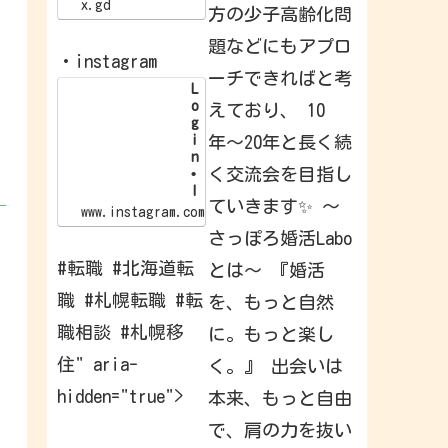
/
x.gd
方の少子高齢化問
x
.
題などにもアプロ
g
・instagram
d
ーチできればと考
/
L
p
o
えており、 10
G
g
l
i
年〜20年と長く続
I
n
d
く交流会を目指し
•
I
ていきます✨ 〜
n
www.instagram.com
s
さっぽろ婚活Labo
t
a
#転職 #北海道転
とは〜 『婚活
g
r
職 #札幌転職 #転
を、もっと自然
a
m
職相談 #札幌移
に。もっと楽し
W
e
住" aria-
く。』 出会いは
l
c
hidden="true">
本来、もっと自由
o
m
e
で、肩の力を抜い
b