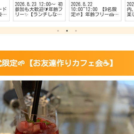
2026.8.23 12:00〜 初
2026.8.22
20
ード
参加も大歓迎🔰年齢フ
10:00~12:00 【9名限
内、
委員
リー✨【ランチしなが
定🌱】年齢フリー🍰
楽
者
らのカフェ会☕️】
【朝活カフェ会☕】
う
🔰
める
ダ
️】
20~30代限定🌱【お友達作りカフェ会☕️】