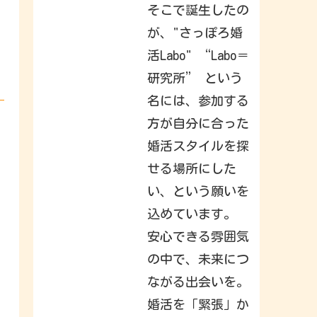
h
そこで誕生したの
a
t
が、"さっぽろ婚
y
o
活Labo" “Labo＝
u
r
f
研究所” という
r
i
名には、参加する
e
n
方が自分に合った
d
s
,
婚活スタイルを探
f
a
せる場所にした
m
i
い、という願いを
l
y
込めています。
&
i
n
安心できる雰囲気
t
e
の中で、未来につ
r
e
ながる出会いを。
s
t
s
婚活を「緊張」か
h