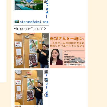
カ
ar
e
フ
w
ia
o
ェ
r
会
l
|
d
小
.
otarucafekai.com
樽
-hidden="true">
で
一
番
の
交
流
会
小
樽
で
一
番
-
筆
の
Y
交
o
者
流
u
会
:
T
u
🥸
b
e
Y
o