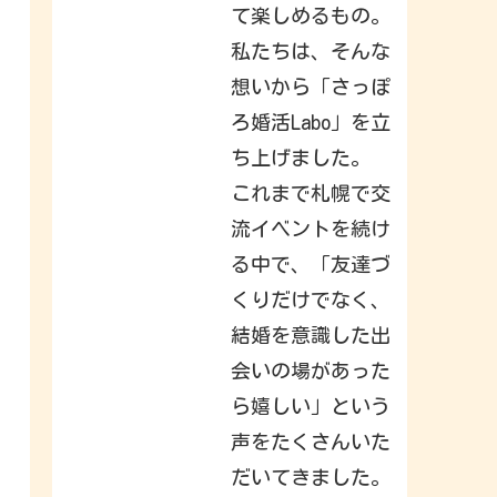
a
て楽しめるもの。
c
k
私たちは、そんな
t
o
想いから「さっぽ
I
n
s
ろ婚活Labo」を立
t
a
ち上げました。
g
r
これまで札幌で交
a
m
.
流イベントを続け
S
i
る中で、「友達づ
g
n
くりだけでなく、
i
n
結婚を意識した出
t
o
c
会いの場があった
h
e
ら嬉しい」という
c
k
声をたくさんいた
o
u
t
だいてきました。
w