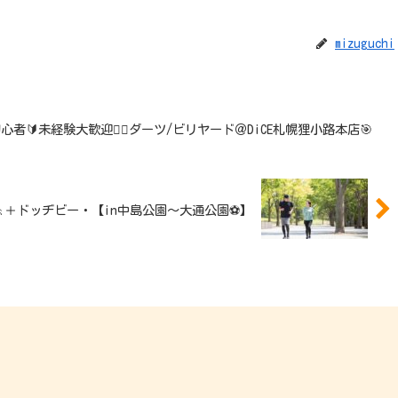
mizuguchi
:00 初心者🔰未経験大歓迎🙆‍♂️ダーツ/ビリヤード＠DiCE札幌狸小路本店🎯
キング🚶＋ドッヂビー・【in中島公園〜大通公園⚽️】