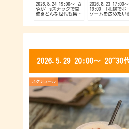
25 20:00〜
2026.8.24 19:00〜 さ
2026.8.23 17:00〜
大歓迎🔰40
やか’sスナックで開
19:00 「札幌でボ
🌱【R40お
催🍿どんな世代も集ま
ゲームを広めたい
カフェ会☕️】
れ〜📣TVゲーム好きの
会！🎱」主催 初心
カフェ会🎮
やお子さんも大歓迎
👦初めてでも楽し
🎵【5名限定のマー
ーミステリー会💁⭐
2026.5.29 20:00〜 
スケジュール