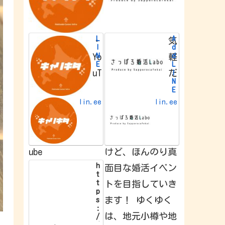
L
A
・
気
I
d
N
d
Yo
軽
E
L
uT
だ
I
N
E
f
lin.ee
lin.ee
r
i
e
n
d
ube
けど、ほんのり真
h
面目な婚活イベン
t
t
トを目指していき
p
ます！ ゆくゆく
s
:
は、地元小樽や地
/