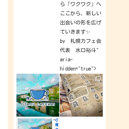
a
ら「ワクワク」へ
v
e
ここから、新しい
b
e
出会いの形を広げ
e
n
c
ていきます✨
a
p
by 札幌カフェ会
t
u
代表 水口裕斗"
r
i
n
aria-
g
&
hidden="true">
s
h
a
r
i
n
g
a
r
o
u
n
d
小
"
t
樽
h