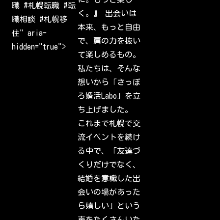
a
職 #札幌転職 #転
m
く。』 出会いは
W
職相談 #札幌移
e
本来、もっと自由
l
住" aria-
c
で、肩の力を抜い
o
hidden="true">
m
て楽しめるもの。
e
b
私たちは、そんな
a
c
想いから「さっぽ
k
t
ろ婚活Labo」を立
o
I
ち上げました。
n
s
これまで札幌で交
t
a
流イベントを続け
g
r
る中で、「友達づ
a
m
くりだけでなく、
.
S
結婚を意識した出
i
g
会いの場があった
n
i
ら嬉しい」という
n
t
声をたくさんいた