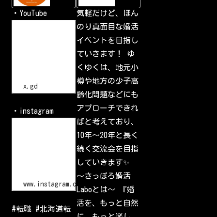
d
の
交
・YouTube
気軽だけど、ほん
流
会
h
のり真面目な婚活
小
t
樽
イベントを目指し
t
で
p
一
ていきます！ ゆ
s
番
:
の
くゆくは、地元小
/
交
流
/
樽や地方の少子高
会
x
x.gd
.
齢化問題などにも
g
d
アプローチできれ
・instagram
/
p
ばと考えており、
L
G
o
10年〜20年と長く
l
g
I
i
続く交流会を目指
d
n
•
していきます✨
I
n
〜さっぽろ婚活
s
www.instagram.com
Laboとは〜 『婚
t
a
活を、もっと自然
g
#転職 #北海道転
r
に。もっと楽し