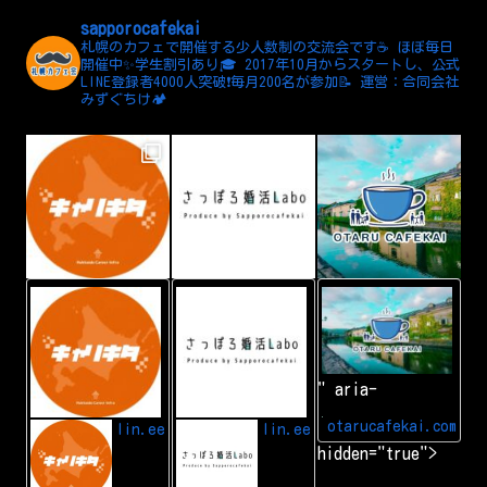
sapporocafekai
札幌のカフェで開催する少人数制の交流会です☕️
ほぼ毎日
開催中✨学生割引あり🎓
2017年10月からスタートし、公式
LINE登録者4000人突破❗️毎月200名が参加📝
運営：合同会社
みずぐちけ🏕️
L
A
小
I
d
樽
N
d
カ
E
L
フ
I
ェ
N
会
" aria-
E
|
f
小
r
樽
otarucafekai.com
lin.ee
lin.ee
i
で
hidden="true">
e
一
n
番