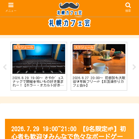
メニュー
検索
スケジュール
スケジュール
ス
2026.8.29 19:00〜 さやか’sス
2026.8.27 20:00〜 初参加も大歓
20
【占
ナックで開催🍿怖いもの好き集ま
迎🔰年齢フリー🌱【お友達作りカ
ナッ
会
れー！【ホラー・オカルト好きカ
フェ会☕️】
達作
フェ会👻】
2026.7.29 19:00~21:00 【9名限定🌱】初
心者も歓迎🔰みんなで色々なボードゲー