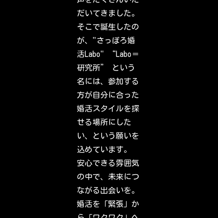
o
c
だいてきました。
h
e
そこで誕生したの
c
k
が、"さっぽろ婚
o
u
活Labo" “Labo＝
t
w
研究所” という
h
a
名には、参加する
t
y
方が自分に合った
o
u
婚活スタイルを探
r
f
せる場所にした
r
i
い、という願いを
e
n
込めています。
d
s
安心できる雰囲気
,
f
の中で、未来につ
a
m
ながる出会いを。
i
l
婚活を「緊張」か
y
&
ら「ワクワク」へ