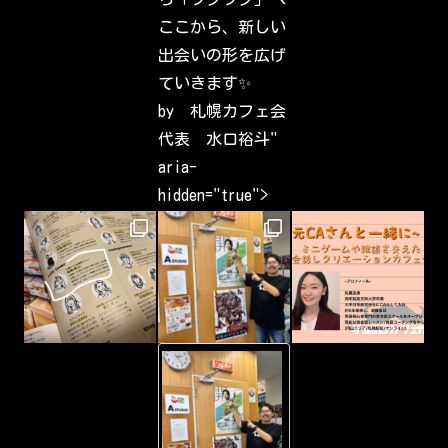
i
n
ここから、新しい
t
e
出会いの形を広げ
r
e
ていきます✨
s
t
by 札幌カフェ会
s
h
代表 水口裕斗"
a
v
aria-
e
b
hidden="true">
e
e
n
c
a
p
t
u
r
i
n
g
-
&
Y
s
o
h
u
a
T
r
u
i
b